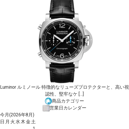
Luminor ルミノール 特徴的なリューズプロテクターと、高い視
認性、堅牢なケ […]
商品カテゴリー
営業日カレンダー
今月(2026年8月)
日
月
火
水
木
金
土
1