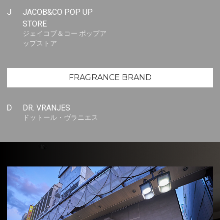
J
JACOB&CO POP UP
STORE
ジェイコブ＆コー ポップア
ップストア
FRAGRANCE BRAND
D
DR. VRANJES
ドットール・ヴラニエス