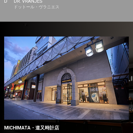
D
DR. VRANJES
ドットール・ヴラニエス
MICHIMATA・道又時計店