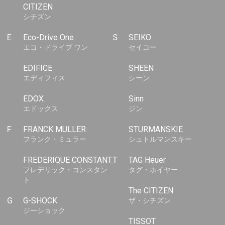
CITIZEN
シチズン
E
Eco-Drive One
S
SEIKO
エコ・ドライブ ワン
セイコー
EDIFICE
SHEEN
エディフィス
シーン
EDOX
Sinn
エドックス
ジン
F
FRANCK MULLER
STURMANSKIE
フランク・ミュラー
シュトルマンスキー
FREDERIQUE CONSTANT
T
TAG Heuer
フレデリック・コンスタン
タグ・ホイヤー
ト
The CITIZEN
G
G-SHOCK
ザ・シチズン
ジーショック
TISSOT