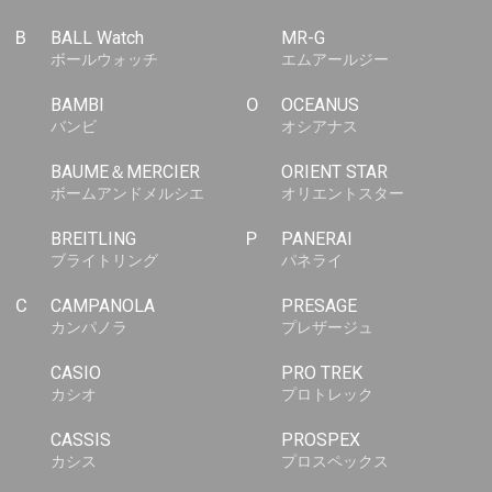
B
BALL Watch
MR-G
ボールウォッチ
エムアールジー
BAMBI
O
OCEANUS
バンビ
オシアナス
BAUME＆MERCIER
ORIENT STAR
ボームアンドメルシエ
オリエントスター
BREITLING
P
PANERAI
ブライトリング
パネライ
C
CAMPANOLA
PRESAGE
カンパノラ
プレザージュ
CASIO
PRO TREK
カシオ
プロトレック
CASSIS
PROSPEX
カシス
プロスペックス