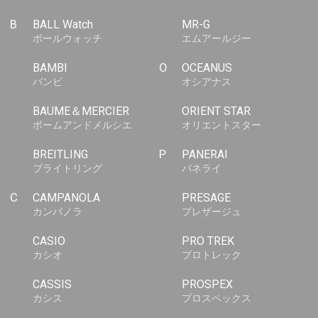
B
BALL Watch
MR-G
ボールウォッチ
エムアールジー
BAMBI
O
OCEANUS
バンビ
オシアナス
BAUME＆MERCIER
ORIENT STAR
ボームアンドメルシエ
オリエントスター
BREITLING
P
PANERAI
ブライトリング
パネライ
C
CAMPANOLA
PRESAGE
カンパノラ
プレザージュ
CASIO
PRO TREK
カシオ
プロトレック
CASSIS
PROSPEX
カシス
プロスペックス