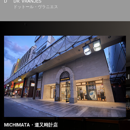
D
DR. VRANJES
ドットール・ヴラニエス
MICHIMATA・道又時計店