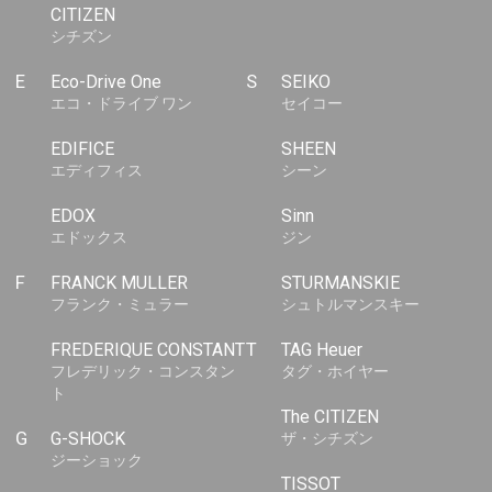
CITIZEN
シチズン
E
Eco-Drive One
S
SEIKO
エコ・ドライブ ワン
セイコー
EDIFICE
SHEEN
エディフィス
シーン
EDOX
Sinn
エドックス
ジン
F
FRANCK MULLER
STURMANSKIE
フランク・ミュラー
シュトルマンスキー
FREDERIQUE CONSTANT
T
TAG Heuer
フレデリック・コンスタン
タグ・ホイヤー
ト
The CITIZEN
G
G-SHOCK
ザ・シチズン
ジーショック
TISSOT