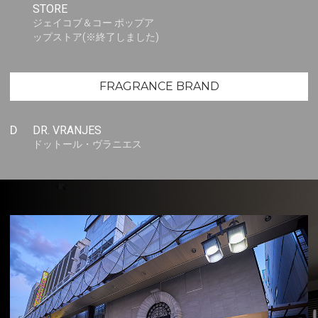
STORE
ジェイコブ＆コー ポップア
ップストア(※終了しました)
FRAGRANCE BRAND
D
DR. VRANJES
ドットール・ヴラニエス