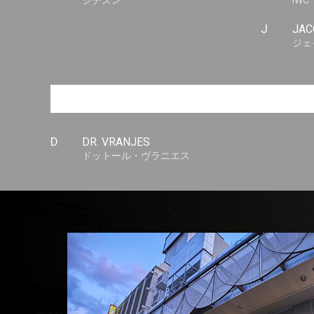
シチズン
IWC
J
JAC
ジェ
D
DR. VRANJES
ドットール・ヴラニエス