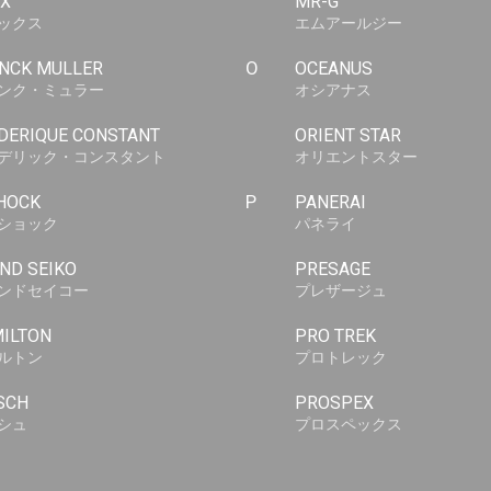
X
MR-G
ックス
エムアールジー
NCK MULLER
O
OCEANUS
ンク・ミュラー
オシアナス
DERIQUE CONSTANT
ORIENT STAR
デリック・コンスタント
オリエントスター
HOCK
P
PANERAI
ショック
パネライ
ND SEIKO
PRESAGE
ンドセイコー
プレザージュ
ILTON
PRO TREK
ルトン
プロトレック
SCH
PROSPEX
シュ
プロスペックス