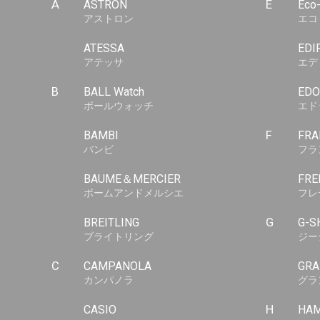
A
ASTRON
E
Eco
アストロン
エコ
ATESSA
EDI
アテッサ
エデ
B
BALL Watch
EDO
ボールウォッチ
エド
BAMBI
F
FRA
バンビ
フラ
BAUME＆MERCIER
FRE
ボームアンドメルシエ
フレ
BREITLING
G
G-S
ブライトリング
ジー
C
CAMPANOLA
GRA
カンパノラ
グラ
CASIO
H
HAM