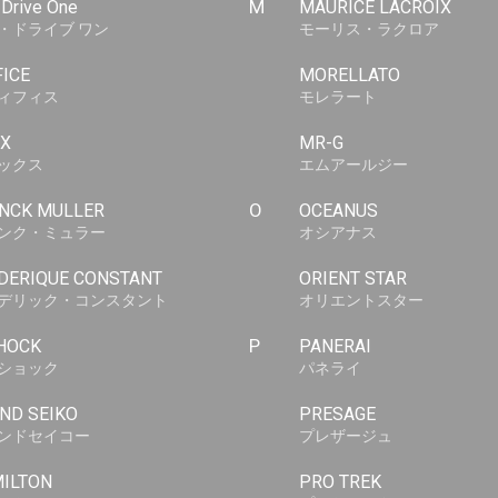
-Drive One
M
MAURICE LACROIX
・ドライブ ワン
モーリス・ラクロア
FICE
MORELLATO
ィフィス
モレラート
X
MR-G
ックス
エムアールジー
NCK MULLER
O
OCEANUS
ンク・ミュラー
オシアナス
DERIQUE CONSTANT
ORIENT STAR
デリック・コンスタント
オリエントスター
HOCK
P
PANERAI
ショック
パネライ
ND SEIKO
PRESAGE
ンドセイコー
プレザージュ
ILTON
PRO TREK