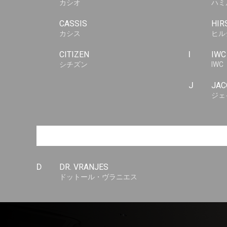
カシオ
ハミ
CASSIS
HIR
カシス
ヒル
CITIZEN
I
IWC
シチズン
IWC
J
JAC
ジェ
D
DR. VRANJES
ドットール・ヴラニエス