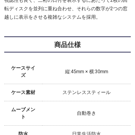
視認性も良く、二桁の日付を表示するにあたって2枚の回
転ディスクを並列に重ね合わせ、それらの数字が2つの窓
越しに表示をさせる複雑なシステムを採用。
商品仕様
ケースサイ
縦:45mm × 横:30mm
ズ
ケース素材
ステンレススティール
ムーブメン
自動巻き
ト
防水
日常生活防水