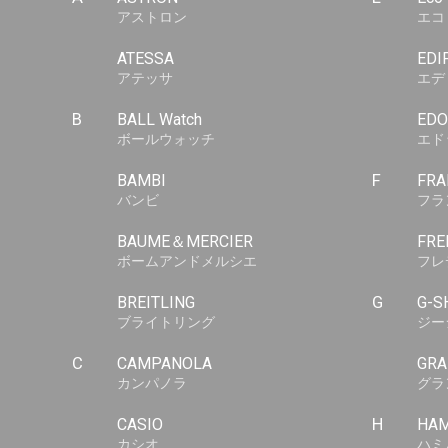
アストロン
エコ
ATESSA
EDI
アテッサ
エデ
B
BALL Watch
EDO
ボールウォッチ
エド
BAMBI
F
FRA
バンビ
フラ
BAUME＆MERCIER
FRE
ボームアンドメルシエ
フレ
BREITLING
G
G-S
ブライトリング
ジー
C
CAMPANOLA
GRA
カンパノラ
グラ
CASIO
H
HAM
カシオ
ハミ