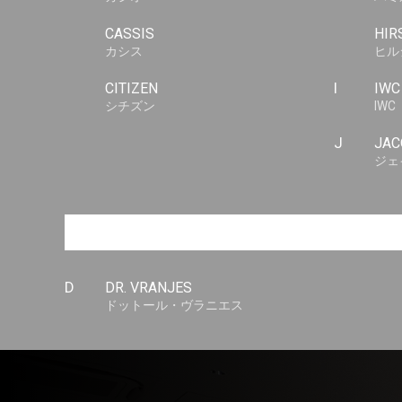
CASSIS
HIR
カシス
ヒル
CITIZEN
I
IWC
シチズン
IWC
J
JAC
ジェ
D
DR. VRANJES
ドットール・ヴラニエス