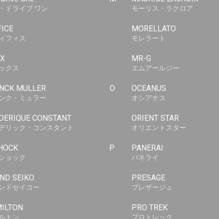
・ドライブ ワン
モーリス・ラクロア
FICE
MORELLATO
ィフィス
モレラート
X
MR-G
ックス
エムアールジー
NCK MULLER
O
OCEANUS
ンク・ミュラー
オシアナス
DERIQUE CONSTANT
ORIENT STAR
デリック・コンスタント
オリエントスター
HOCK
P
PANERAI
ショック
パネライ
ND SEIKO
PRESAGE
ンドセイコー
プレザージュ
ILTON
PRO TREK
ルトン
プロトレック