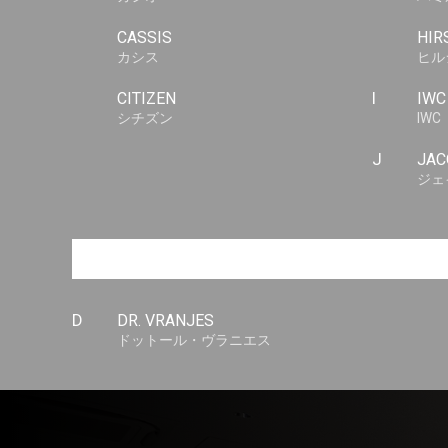
CASSIS
HIR
カシス
ヒル
CITIZEN
I
IWC
シチズン
IWC
J
JAC
ジェ
D
DR. VRANJES
ドットール・ヴラニエス