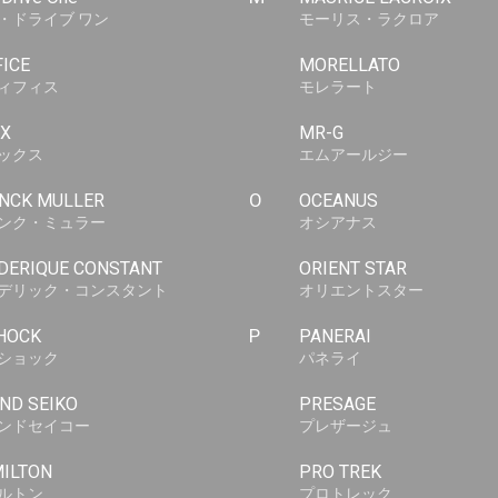
・ドライブ ワン
モーリス・ラクロア
FICE
MORELLATO
ィフィス
モレラート
X
MR-G
ックス
エムアールジー
NCK MULLER
O
OCEANUS
ンク・ミュラー
オシアナス
DERIQUE CONSTANT
ORIENT STAR
デリック・コンスタント
オリエントスター
HOCK
P
PANERAI
ショック
パネライ
ND SEIKO
PRESAGE
ンドセイコー
プレザージュ
ILTON
PRO TREK
ルトン
プロトレック