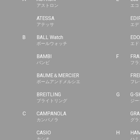
アストロン
エコ
ATESSA
EDI
アテッサ
エデ
B
BALL Watch
EDO
ボールウォッチ
エド
BAMBI
F
FRA
バンビ
フラ
BAUME＆MERCIER
FRE
ボームアンドメルシエ
フレ
BREITLING
G
G-S
ブライトリング
ジー
C
CAMPANOLA
GRA
カンパノラ
グラ
CASIO
H
HAM
カシオ
ハミ