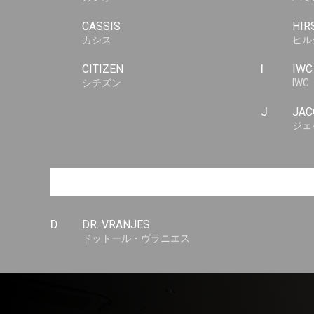
CASSIS
HIR
カシス
ヒル
CITIZEN
I
IWC
シチズン
IWC
J
JAC
ジェ
D
DR. VRANJES
ドットール・ヴラニエス