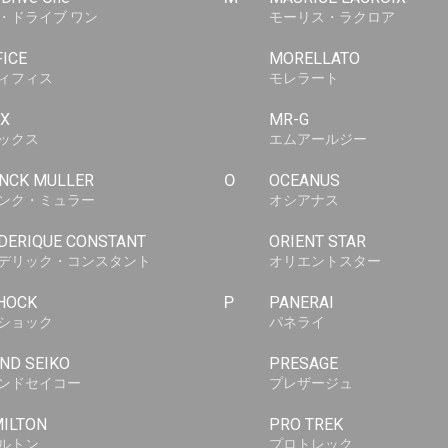
・ドライブ ワン
モーリス・ラクロア
FICE
MORELLATO
ィフィス
モレラート
X
MR-G
ックス
エムアールジー
NCK MULLER
O
OCEANUS
ンク・ミュラー
オシアナス
DERIQUE CONSTANT
ORIENT STAR
デリック・コンスタント
オリエントスター
HOCK
P
PANERAI
ショック
パネライ
ND SEIKO
PRESAGE
ンドセイコー
プレザージュ
ILTON
PRO TREK
ルトン
プロトレック