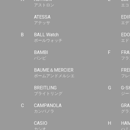
アストロン
エコ
ATESSA
EDI
アテッサ
エデ
B
BALL Watch
EDO
ボールウォッチ
エド
BAMBI
F
FRA
バンビ
フラ
BAUME＆MERCIER
FRE
ボームアンドメルシエ
フレ
BREITLING
G
G-S
ブライトリング
ジー
C
CAMPANOLA
GRA
カンパノラ
グラ
CASIO
H
HAM
カシオ
ハミ