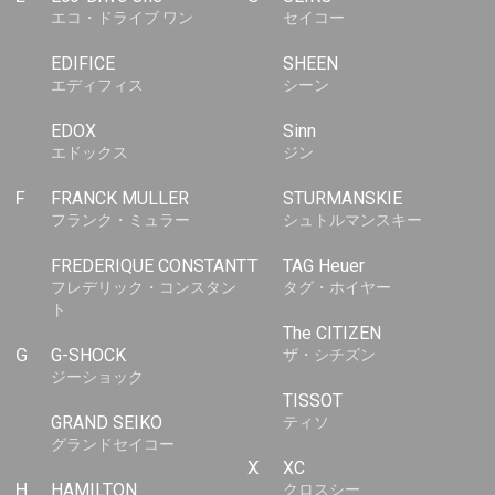
エコ・ドライブ ワン
セイコー
EDIFICE
SHEEN
エディフィス
シーン
EDOX
Sinn
エドックス
ジン
F
FRANCK MULLER
STURMANSKIE
フランク・ミュラー
シュトルマンスキー
FREDERIQUE CONSTANT
T
TAG Heuer
フレデリック・コンスタン
タグ・ホイヤー
ト
The CITIZEN
G
G-SHOCK
ザ・シチズン
ジーショック
TISSOT
GRAND SEIKO
ティソ
グランドセイコー
X
XC
H
HAMILTON
クロスシー