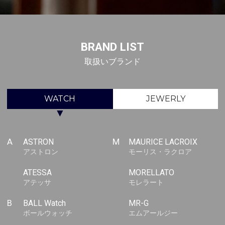
BRAND LIST
取扱いブランド
WATCH
JEWERLY
▼
A
ASTRON
M
MAURICE LACROIX
アストロン
モーリス・ラクロア
ATESSA
MORELLATO
アテッサ
モレラート
B
BALL Watch
MR-G
ボールウォッチ
エムアールジー