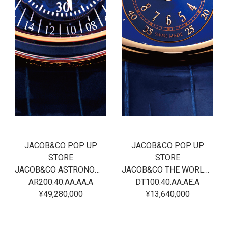
JACOB&CO POP UP
JACOB&CO POP UP
STORE
STORE
JACOB&CO ASTRONOMIA REGULATOR
JACOB&CO THE WORLD IS YOURS DUAL TIME ZONE
AR200.40.AA.AA.A
DT100.40.AA.AE.A
¥49,280,000
¥13,640,000