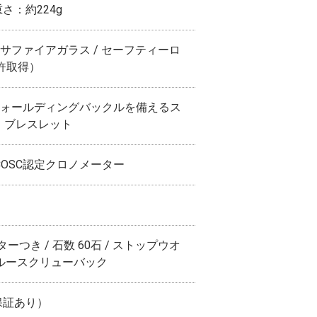
重さ：約224g
サファイアガラス / セーフティーロ
許取得）
フォールディングバックルを備えるス
・ブレスレット
イスCOSC認定クロノメーター
つき / 石数 60石 / ストップウオ
スルースクリューバック
保証あり）