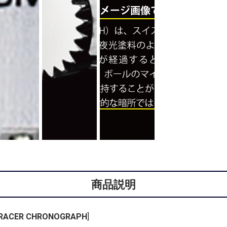
商品説明
n RACER CHRONOGRAPH
]