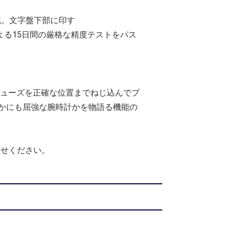
統。文字盤下部に印す
による15日間の厳格な精度テストをパス
リューズを正確な位置までねじ込んでプ
かにも屈強な腕時計かを物語る機能の
わせください。