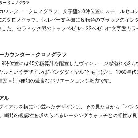
サー クロノグラフ
カウンター・クロノグラフ。文字盤の3時位置にスモールセコン
式のクロノグラフ。シルバー文字盤に反転色のブラックのインダ
しました。セラミック製のトップベゼル＋SSベゼルに文字盤カラ
ーカウンター・クロノグラフ
、9時位置には45分積算計を配置したヴィンテージ感溢れる2
ルというデザインは“パンダダイヤル”とも呼ばれ、1960年
3種類＝計6種類の豊富なバリエーションも魅力です。
アル
ダイアルを横に2つ並べたデザインは、その見た目から「パンダ
で、瞬時の視認性を求められるレーシングウォッチとの相性が