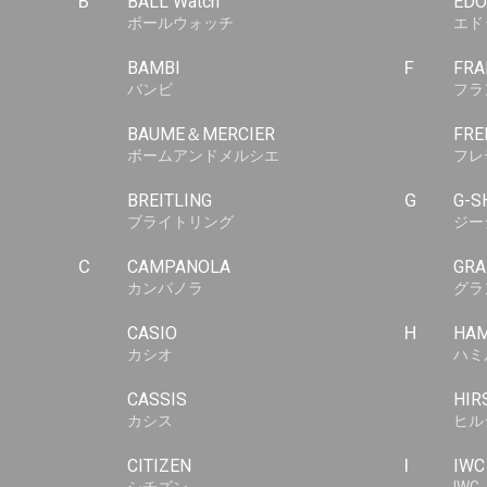
B
BALL Watch
EDO
ボールウォッチ
エド
BAMBI
F
FRA
バンビ
フラ
BAUME＆MERCIER
FRE
ボームアンドメルシエ
フレ
BREITLING
G
G-S
ブライトリング
ジー
C
CAMPANOLA
GRA
カンパノラ
グラ
CASIO
H
HAM
カシオ
ハミ
CASSIS
HIR
カシス
ヒル
CITIZEN
I
IWC