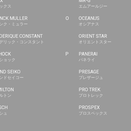
X
MR-G
ックス
エムアールジー
NCK MULLER
O
OCEANUS
ンク・ミュラー
オシアナス
DERIQUE CONSTANT
ORIENT STAR
デリック・コンスタント
オリエントスター
HOCK
P
PANERAI
ショック
パネライ
ND SEIKO
PRESAGE
ンドセイコー
プレザージュ
ILTON
PRO TREK
ルトン
プロトレック
SCH
PROSPEX
シュ
プロスペックス