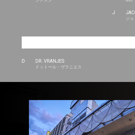
シチズン
IWC
J
JAC
ジェ
D
DR. VRANJES
ドットール・ヴラニエス