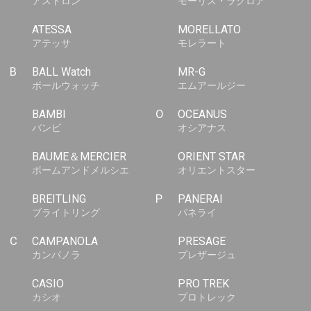
アストロン
モーリス・ラクロア
ATESSA
MORELLATO
アテッサ
モレラート
B
BALL Watch
MR-G
ボールウォッチ
エムアールジー
BAMBI
O
OCEANUS
バンビ
オシアナス
BAUME＆MERCIER
ORIENT STAR
ボームアンドメルシエ
オリエントスター
BREITLING
P
PANERAI
ブライトリング
パネライ
C
CAMPANOLA
PRESAGE
カンパノラ
プレザージュ
CASIO
PRO TREK
カシオ
プロトレック