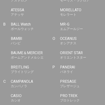
アストロン
モーリス・ラクロア
ATESSA
MORELLATO
アテッサ
モレラート
B
BALL Watch
MR-G
ボールウォッチ
エムアールジー
BAMBI
O
OCEANUS
バンビ
オシアナス
BAUME＆MERCIER
ORIENT STAR
ボームアンドメルシエ
オリエントスター
BREITLING
P
PANERAI
ブライトリング
パネライ
C
CAMPANOLA
PRESAGE
カンパノラ
プレザージュ
CASIO
PRO TREK
カシオ
プロトレック