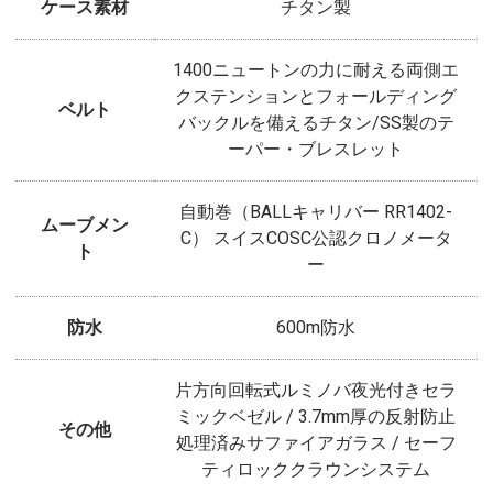
ケース素材
チタン製
1400ニュートンの力に耐える両側エ
クステンションとフォールディング
ベルト
バックルを備えるチタン/SS製のテ
ーパー・ブレスレット
自動巻（BALLキャリバー RR1402-
ムーブメン
C） スイスCOSC公認クロノメータ
ト
ー
防水
600m防水
片方向回転式ルミノバ夜光付きセラ
ミックベゼル / 3.7mm厚の反射防止
その他
処理済みサファイアガラス / セーフ
ティロッククラウンシステム