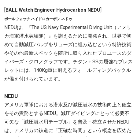
[
BALL Watch Engineer Hydrocarbon NEDU
]
ボールウォッチ ハイドロカーボン ネドゥ
NEDUは、『The US Navy Experimental Diving Unit（アメリ
カ海軍潜水実験隊）』を讃えるために開発され、世界で初
めて自動減圧バルブをリューズに組み込むという特許技術
やその他最新スペックを随所に取り入れたプロユースのダ
イバーズ・クロノグラフです。チタン＋SSの屈強なブレス
レットには、140Kg重に耐えるフォールディングバックル
が備え付けられています。
NEDU
アメリカ軍隊における潜水及び減圧潜水の技術向上と確立
をその責務とするNEDU。減圧ダイビングにとって必要不
可欠な「減圧潜水用テーブル」を普及・確立させたNEDU
は、アメリカの鉄道に「正確な時間」という概念を広めた