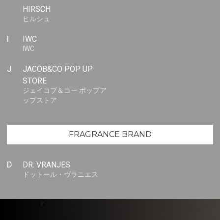
HIRSCH
ヒルシュ
I
IWC
IWC
J
JACOB&CO POP UP
STORE
ジェイコブ＆コー ポップア
ップストア
FRAGRANCE BRAND
D
DR. VRANJES
ドットール・ヴラニエス