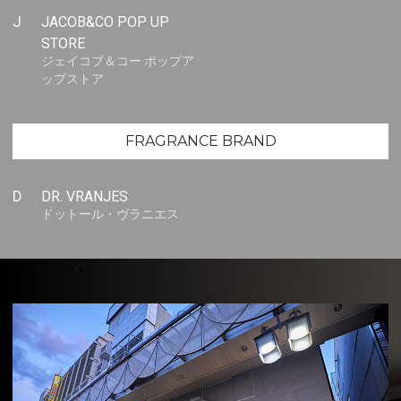
J
JACOB&CO POP UP
STORE
ジェイコブ＆コー ポップア
ップストア
FRAGRANCE BRAND
D
DR. VRANJES
ドットール・ヴラニエス