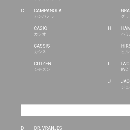
C
CAMPANOLA
GRA
カンパノラ
グラ
CASIO
H
HAM
カシオ
ハミ
CASSIS
HIR
カシス
ヒル
CITIZEN
I
IWC
シチズン
IWC
J
JAC
ジェ
D
DR. VRANJES