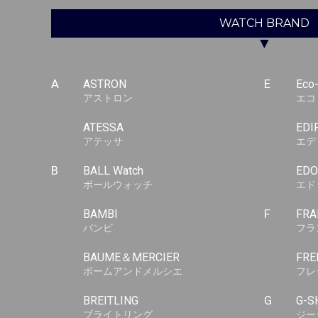
WATCH
BRAND
▼
A
ASTRON
E
Eco
アストロン
エコ
ATESSA
EDI
アテッサ
エデ
B
BALL Watch
EDO
ボールウォッチ
エド
BAMBI
F
FRA
バンビ
フラ
BAUME＆MERCIER
FRE
ボームアンドメルシエ
フレ
BREITLING
G
G-S
ブライトリング
ジー