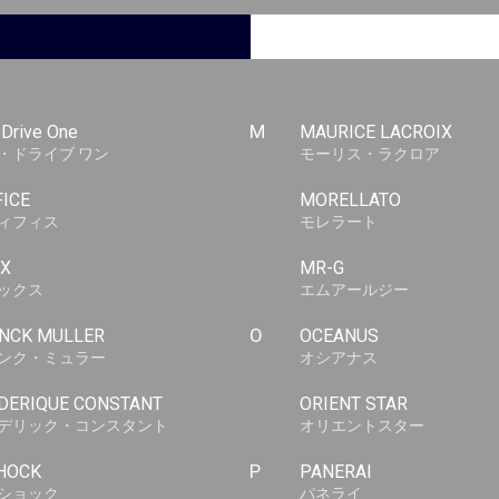
-Drive One
M
MAURICE LACROIX
・ドライブ ワン
モーリス・ラクロア
FICE
MORELLATO
ィフィス
モレラート
X
MR-G
ックス
エムアールジー
NCK MULLER
O
OCEANUS
ンク・ミュラー
オシアナス
DERIQUE CONSTANT
ORIENT STAR
デリック・コンスタント
オリエントスター
HOCK
P
PANERAI
ショック
パネライ