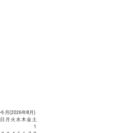
今月(2026年8月)
日
月
火
水
木
金
土
1