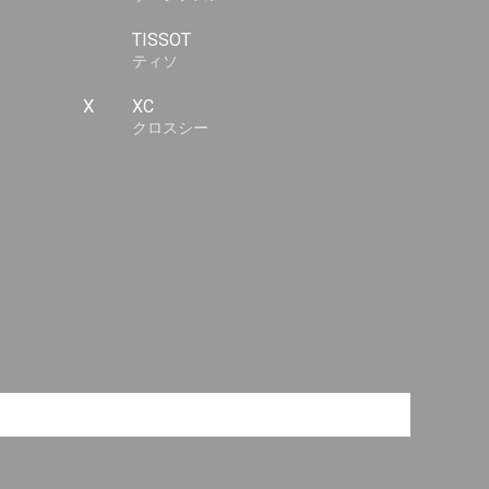
TISSOT
ティソ
X
XC
クロスシー