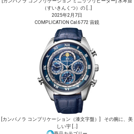
[カンパノラ コンプリケーション ミニッツリピーター] 水琴窟
（すいきんくつ）の […]
2025年2月7日
COMPLICATION Cal.6772 宙鏡
[カンパノラ コンプリケーション（漆文字盤）] その腕に、美
しい宇 […]
商品カテゴリー