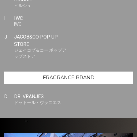
ヒルシュ
I
IWC
IWC
J
JACOB&CO POP UP
STORE
ジェイコブ＆コー ポップア
ップストア
FRAGRANCE BRAND
D
DR. VRANJES
ドットール・ヴラニエス