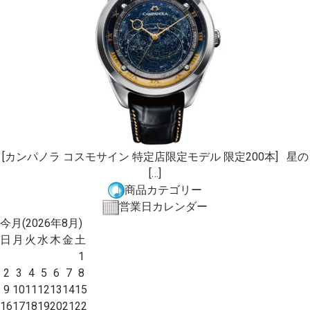
[カンパノラ コスモサイン 特定店限定モデル 限定200本] 星の
[…]
商品カテゴリー
営業日カレンダー
今月(2026年8月)
日
月
火
水
木
金
土
1
2
3
4
5
6
7
8
9
10
11
12
13
14
15
16
17
18
19
20
21
22