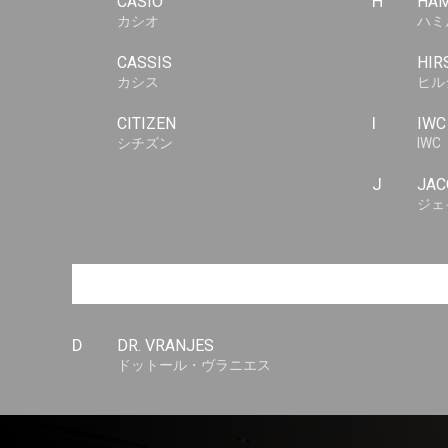
CASIO
H
HAM
カシオ
ハミ
CASSIS
HIR
カシス
ヒル
CITIZEN
I
IWC
シチズン
IWC
J
JAC
ジェ
D
DR. VRANJES
ドットール・ヴラニエス