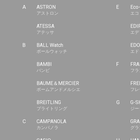
A
ASTRON
E
Eco
アストロン
エコ
ATESSA
EDI
アテッサ
エデ
B
BALL Watch
EDO
ボールウォッチ
エド
BAMBI
F
FRA
バンビ
フラ
BAUME＆MERCIER
FRE
ボームアンドメルシエ
フレ
BREITLING
G
G-S
ブライトリング
ジー
C
CAMPANOLA
GRA
カンパノラ
グラ