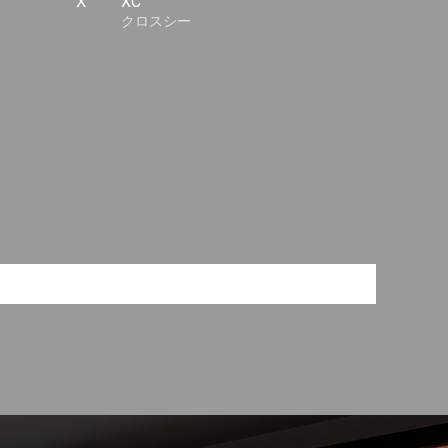
X
XC
クロスシー