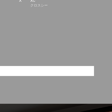
X
XC
クロスシー