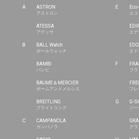
A
ASTRON
E
Eco
アストロン
エコ
ATESSA
EDI
アテッサ
エデ
B
BALL Watch
EDO
ボールウォッチ
エド
BAMBI
F
FRA
バンビ
フラ
BAUME＆MERCIER
FRE
ボームアンドメルシエ
フレ
BREITLING
G
G-S
ブライトリング
ジー
C
CAMPANOLA
GRA
カンパノラ
グラ