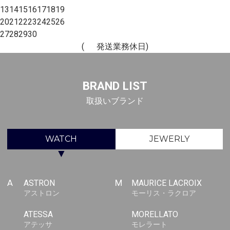
13
14
15
16
17
18
19
20
21
22
23
24
25
26
27
28
29
30
(
発送業務休日)
BRAND LIST
取扱いブランド
WATCH
JEWERLY
▼
A
ASTRON
M
MAURICE LACROIX
アストロン
モーリス・ラクロア
ATESSA
MORELLATO
アテッサ
モレラート