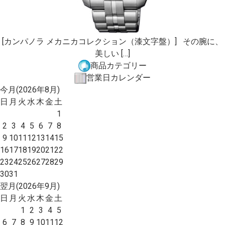
[カンパノラ メカニカコレクション（漆文字盤）] その腕に、
美しい […]
商品カテゴリー
営業日カレンダー
今月(2026年8月)
日
月
火
水
木
金
土
1
2
3
4
5
6
7
8
9
10
11
12
13
14
15
16
17
18
19
20
21
22
23
24
25
26
27
28
29
30
31
翌月(2026年9月)
日
月
火
水
木
金
土
1
2
3
4
5
6
7
8
9
10
11
12