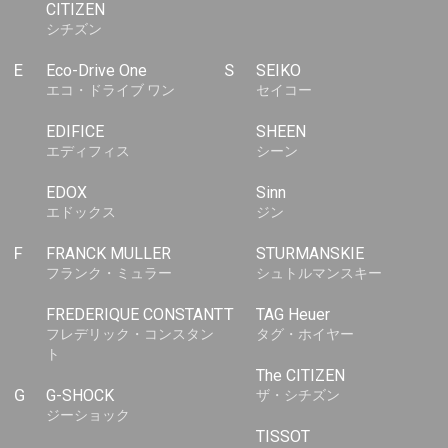
CITIZEN
シチズン
E
Eco-Drive One
S
SEIKO
エコ・ドライブ ワン
セイコー
EDIFICE
SHEEN
エディフィス
シーン
EDOX
Sinn
エドックス
ジン
F
FRANCK MULLER
STURMANSKIE
フランク・ミュラー
シュトルマンスキー
FREDERIQUE CONSTANT
T
TAG Heuer
フレデリック・コンスタン
タグ・ホイヤー
ト
The CITIZEN
G
G-SHOCK
ザ・シチズン
ジーショック
TISSOT