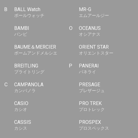
B
BALL Watch
MR-G
ボールウォッチ
エムアールジー
BAMBI
O
OCEANUS
バンビ
オシアナス
BAUME＆MERCIER
ORIENT STAR
ボームアンドメルシエ
オリエントスター
BREITLING
P
PANERAI
ブライトリング
パネライ
C
CAMPANOLA
PRESAGE
カンパノラ
プレザージュ
CASIO
PRO TREK
カシオ
プロトレック
CASSIS
PROSPEX
カシス
プロスペックス