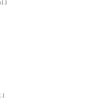
[…]
…]