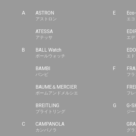
A
ASTRON
E
Eco
アストロン
エコ
ATESSA
EDI
アテッサ
エデ
B
BALL Watch
EDO
ボールウォッチ
エド
BAMBI
F
FRA
バンビ
フラ
BAUME＆MERCIER
FRE
ボームアンドメルシエ
フレ
BREITLING
G
G-S
ブライトリング
ジー
C
CAMPANOLA
GRA
カンパノラ
グラ