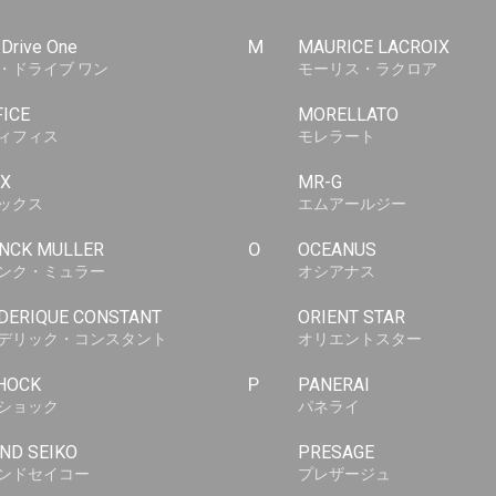
-Drive One
M
MAURICE LACROIX
・ドライブ ワン
モーリス・ラクロア
FICE
MORELLATO
ィフィス
モレラート
X
MR-G
ックス
エムアールジー
NCK MULLER
O
OCEANUS
ンク・ミュラー
オシアナス
DERIQUE CONSTANT
ORIENT STAR
デリック・コンスタント
オリエントスター
HOCK
P
PANERAI
ショック
パネライ
ND SEIKO
PRESAGE
ンドセイコー
プレザージュ