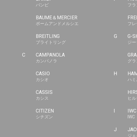
バンビ
フラ
BAUME＆MERCIER
FRE
ボームアンドメルシエ
フレ
BREITLING
G
G-S
ブライトリング
ジー
C
CAMPANOLA
GRA
カンパノラ
グラ
CASIO
H
HAM
カシオ
ハミ
CASSIS
HIR
カシス
ヒル
CITIZEN
I
IWC
シチズン
IWC
J
JAC
ジェ