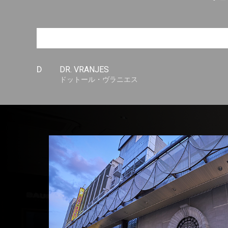
D
DR. VRANJES
ドットール・ヴラニエス