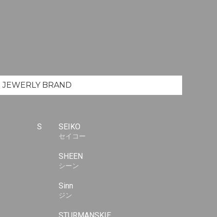
JEWERLY
BRAND
S
SEIKO
セイコー
SHEEN
シーン
Sinn
ジン
STURMANSKIE