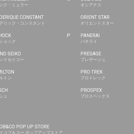
ンク・ミュラー
オシアナス
DERIQUE CONSTANT
ORIENT STAR
デリック・コンスタント
オリエントスター
HOCK
P
PANERAI
ショック
パネライ
ND SEIKO
PRESAGE
ンドセイコー
プレザージュ
ILTON
PRO TREK
ルトン
プロトレック
SCH
PROSPEX
シュ
プロスペックス
OB&CO POP UP STORE
イコブ＆コー ポップアップストア