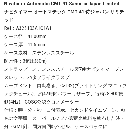
Navitimer Automatic GMT 41 Samurai Japan Limited
ナビタイマー オートマチック GMT 41 侍ジャパン リミテ
ッド
Ref：A323103A1C1A1
ケース径：41.00mm
ケース厚：11.65mm
ケース素材：ステンレススチール
防水性：3気圧(30m)
ストラップ：ステンレススチール製7連ナビタイマーブレ
スレット、バタフライクラスプ
ムーブメント：自動巻き、Cal.32(ブライトリング マニュフ
ァクチュール)、約42時間パワーリザーブ、毎時28,800振
動(4Hz)、COSC公認クロノメーター
仕様：時・分・秒・日付表示、セカンドタイムゾーン、藍
色の文字盤、スーパールミノバ®蓄光塗料を塗布した時・
分・GMT針、両方向回転ベゼル、ケースバックに