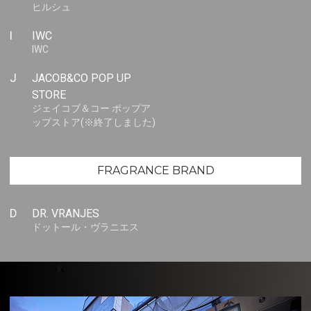
ヒルシュ
I
IWC
IWC
J
JACOB&CO POP UP
STORE
ジェイコブ＆コー ポップア
ップストア(※終了しました)
FRAGRANCE BRAND
D
DR. VRANJES
ドットール・ヴラニエス