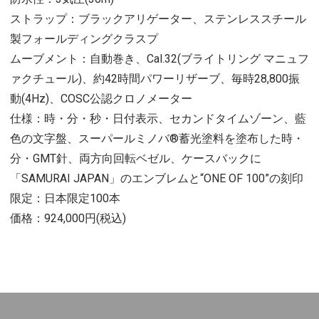
ストラップ：ブラックアリゲーター、ステンレススチール
製フォールディングクラスプ
ムーブメント：自動巻き、Cal.32(ブライトリング マニュフ
ァクチュール)、約42時間パワーリザーブ、毎時28,800振
動(4Hz)、COSC公認クロノメーター
仕様：時・分・秒・日付表示、セカンドタイムゾーン、藍
色の文字盤、スーパールミノバ®蓄光塗料を塗布した時・
分・GMT針、両方向回転ベゼル、ケースバックに
「SAMURAI JAPAN」のエンブレムと“ONE OF 100”の刻印
限定：日本限定100本
価格：924,000円(税込)