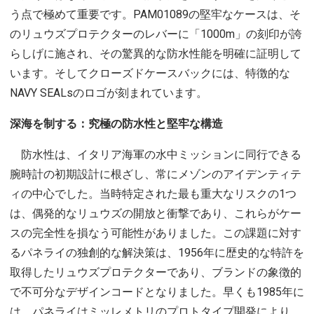
う点で極めて重要です。PAM01089の堅牢なケースは、そ
のリュウズプロテクターのレバーに「1000m」の刻印が誇
らしげに施され、その驚異的な防水性能を明確に証明して
います。そしてクローズドケースバックには、特徴的な
NAVY SEALsのロゴが刻まれています。
深海を制する：究極の防水性と堅牢な構造
防水性は、イタリア海軍の水中ミッションに同行できる
腕時計の初期設計に根ざし、常にメゾンのアイデンティテ
ィの中心でした。当時特定された最も重大なリスクの1つ
は、偶発的なリュウズの開放と衝撃であり、これらがケー
スの完全性を損なう可能性がありました。この課題に対す
るパネライの独創的な解決策は、1956年に歴史的な特許を
取得したリュウズプロテクターであり、ブランドの象徴的
で不可分なデザインコードとなりました。早くも1985年に
は、パネライはミッレメトリのプロトタイプ開発により、