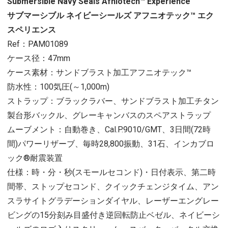
Submersible Navy Seals Afniotech™ Experience
サブマーシブル ネイビーシールズ アフニオテック™ エク
スペリエンス
Ref：PAM01089
ケース径：47mm
ケース素材：サンドブラスト加工アフニオテック™
防水性：100気圧(～1,000m)
ストラップ：ブラックラバー、サンドブラスト加工チタン
製台形バックル、グレーキャンバスのスペアストラップ
ムーブメント：自動巻き、Cal.P.9010/GMT、3日間(72時
間)パワーリザーブ、毎時28,800振動、31石、インカブロ
ック®耐震装置
仕様：時・分・秒(スモールセコンド)・日付表示、第二時
間帯、ストップセコンド、クイックチェンジタイム、アン
スラサイトグラデーションダイヤル、レーザーエングレー
ビングの15分刻み目盛付き逆回転防止ベゼル、ネイビーシ