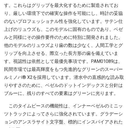
す。これらはグリップを最大化するために製造されてお
り、厳しい環境下での確実な操作を可能にし、時計の妥協
のないプロフェッショナル性を強化しています。サテン仕
上げのリュウズも、このモデルに固有のものであり、ベゼ
ルと同様にその操作要件のために特別に開発されました。
他のモデルのリュウズより歯の数は少なく、人間工学とグ
リップを向上させる、際立った長方形の歯を備えていま
す。視認性は依然として最優先事項です。PAM01089は、
民間市場では最高輝度をもつ先進的なグリーンのスーパー
ルミノバ® X2を採用しています。潜水中の直感的な読み取
りやすさのために、ベゼルのドットインデックスと分針は
ブルーに、残りのすべての要素はグリーンに光ります。
このタイムピースの機能性は、インナーベゼルのミニッ
ツトラックによってさらに強化されています。グラデーシ
ョンのアンスラサイト文字盤、標的にインスパイアされた