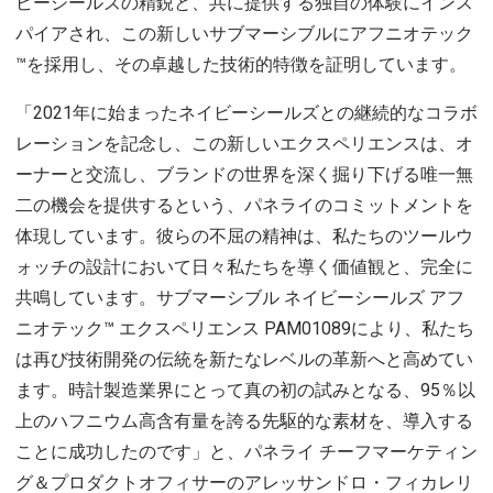
ビーシールズの精鋭と、共に提供する独自の体験にインス
パイアされ、この新しいサブマーシブルにアフニオテック
™を採用し、その卓越した技術的特徴を証明しています。
「2021年に始まったネイビーシールズとの継続的なコラボ
レーションを記念し、この新しいエクスペリエンスは、オ
ーナーと交流し、ブランドの世界を深く掘り下げる唯一無
二の機会を提供するという、パネライのコミットメントを
体現しています。彼らの不屈の精神は、私たちのツールウ
ォッチの設計において日々私たちを導く価値観と、完全に
共鳴しています。サブマーシブル ネイビーシールズ アフ
ニオテック™ エクスペリエンス PAM01089により、私たち
は再び技術開発の伝統を新たなレベルの革新へと高めてい
ます。時計製造業界にとって真の初の試みとなる、95％以
上のハフニウム高含有量を誇る先駆的な素材を、導入する
ことに成功したのです」と、パネライ チーフマーケティン
グ＆プロダクトオフィサーのアレッサンドロ・フィカレリ