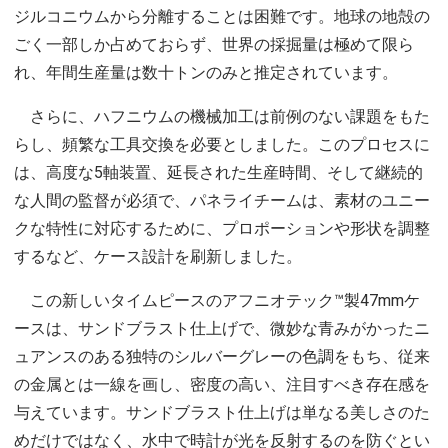
ジルコニウムから分離することは困難です。地球の地殻の
ごく一部しか占めておらず、世界の採掘量は極めて限ら
れ、年間生産量は数十トンのみと推定されています。
さらに、ハフニウムの機械加工は前例のない課題をもた
らし、頻繁な工具交換を必要としました。このプロセスに
は、高度な5軸装置、延長された生産時間、そして継続的
な人間の監督が必須で、パネライチームは、素材のユニー
クな特性に対応するために、プロポーションや形状を調整
するなど、ケース設計を刷新しました。
この新しいタイムピースのアフニオテック™製47mmケ
ースは、サンドブラスト仕上げで、微妙な青みがかったニ
ュアンスのある独特のシルバーグレーの色調をもち、従来
の金属とは一線を画し、密度の高い、注目すべき存在感を
与えています。サンドブラスト仕上げは単なる美しさのた
めだけではなく、水中で時計が光を反射するのを防ぐとい