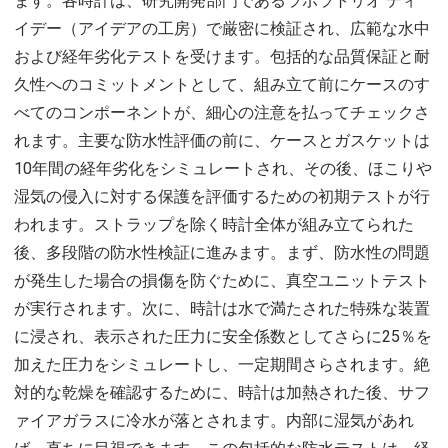
ます。各時計は、研究開発部門であるラボラトリオ ディ
イデー（アイデアの工房）で厳密に検証され、広範な水中
および経年劣化テストを受けます。包括的な品質保証と耐
久性へのコミットメントとして、組み立て前にケースのす
べてのコンポーネントが、細心の注意を払ってチェックさ
れます。主要な防水性評価の前に、ケースとガスケットは
10年間の経年劣化をシミュレートされ、その後、ほこりや
湿気の侵入に対する保護を評価するための初期テストが行
われます。ストラップを除く時計全体が組み立てられた
後、多段階の防水性検証に進みます。まず、防水性の問題
が発生した場合の損傷を防ぐために、真空ユニットテスト
が実行されます。次に、時計は水で満たされた特殊な装置
に浸され、表示された圧力に安全係数としてさらに25％を
加えた圧力をシミュレートし、一定期間さらされます。絶
対的な乾燥を確認するために、時計は加熱された後、サフ
ァイアガラスに冷水が落とされます。内部に湿気があれ