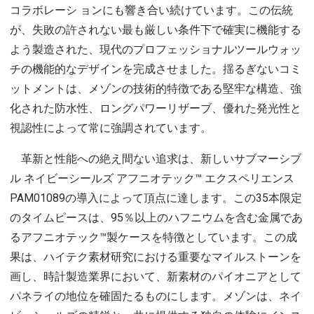
コラボレーシ ョンにも響き合い続けています。この伝統
が、失敗の許されない最も厳しい条件下で確実に機能する
よう製造された、現代のプロフェッショナルツールウォッ
チの機能的なデザインを完成させました。揺るぎないコミ
ットメントは、メゾンの技術的特徴である堅牢な構造、強
化された防水性、ロングパワーリザーブ、優れた発光性と
視認性によって常に強調されています。
革新と性能への絶え間ない追求は、新しいサブマーシブ
ル ネイビーシールズ アフニオテック™ エクスペリエンス
PAM01089の導入によって頂点に達します。この35本限定
のタイムピースは、95％以上のハフニウムを含む金属であ
るアフニオテック™製ケースを特徴としています。この成
果は、ハイテク素材研究における重要なマイルストーンを
画し、時計製造業界において、新素材のパイオニアとして
パネライの地位を確固たるものにします。メゾンは、ネイ