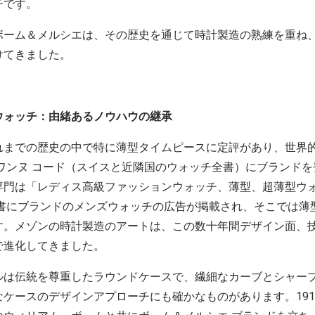
チです。
ボーム＆メルシエは、その歴史を通じて時計製造の熟練を重ね
けてきました。
ウォッチ：由緒あるノウハウの継承
れまでの歴史の中で特に薄型タイムピースに定評があり、世界
ヴワンヌ コード（スイスと近隣国のウォッチ全書）にブランド
専門は「レディス高級ファッションウォッチ、薄型、超薄型ウ
全書にブランドのメンズウォッチの広告が掲載され、そこでは薄
す。メゾンの時計製造のアートは、この数十年間デザイン面、
で進化してきました。
ルは伝統を尊重したラウンドケースで、繊細なカーブとシャー
ケースのデザインアプローチにも確かなものがあります。191