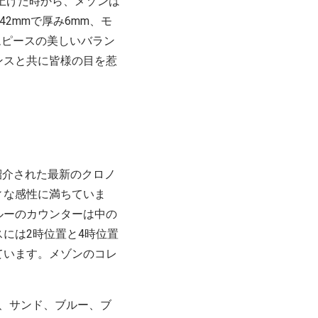
上げた時から、メゾンは
は42mmで厚み6mm、モ
イムピースの美しいバラン
ンスと共に皆様の目を惹
で紹介された最新のクロノ
ィな感性に満ちていま
ルーのカウンターは中の
には2時位置と4時位置
ています。メゾンのコレ
リーン、サンド、ブルー、ブ