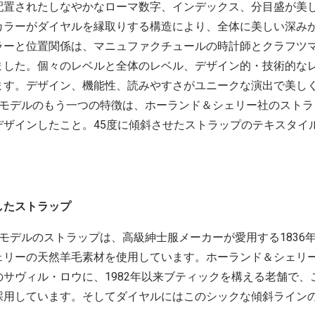
配置されたしなやかなローマ数字、インデックス、分目盛が美
カラーがダイヤルを縁取りする構造により、全体に美しい深み
ラーと位置関係は、マニュファクチュールの時計師とクラフツ
ました。個々のレベルと全体のレベル、デザイン的・技術的な
ます。デザイン、機能性、読みやすさがユニークな演出で美し
4モデルのもう一つの特徴は、ホーランド＆シェリー社のストラ
デザインしたこと。45度に傾斜させたストラップのテキスタイ
したストラップ
モデルのストラップは、高級紳士服メーカーが愛用する1836
ェリーの天然羊毛素材を使用しています。ホーランド＆シェリ
サヴィル・ロウに、1982年以来ブティックを構える老舗で、
採用しています。そしてダイヤルにはこのシックな傾斜ライン