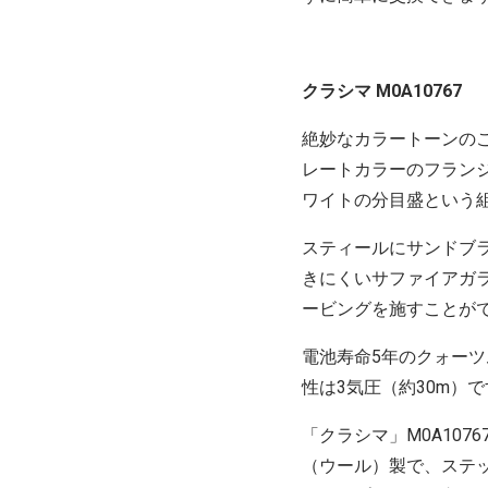
クラシマ M0A10767
絶妙なカラートーンの
レートカラーのフラン
ワイトの分目盛という
スティールにサンドブラ
きにくいサファイアガ
ービングを施すことが
電池寿命5年のクォー
性は3気圧（約30m）
「クラシマ」M0A10
（ウール）製で、ステ