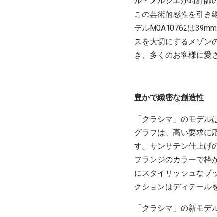
ル・メルシエが時計師
この芸術的感性を引き継いで
デルM0A10762は
スを大切にするメゾン
き、多くのお客様に愛
豊かで緻密な創造性
「クラシマ」のモデルはい
グラフは、高い要求に
す。サンサテン仕上げ
フランジのカラーで枠
にスタイリッシュなプ
クションはディテール
「クラシマ」の新モデルM0