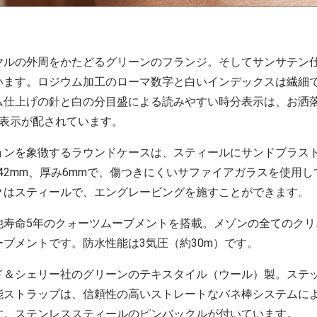
ヤルの外周をかたどるグリーンのフランジ。そしてサンサテン
います。ロジウム加工のローマ数字と白いインデックスは繊細
ム仕上げの針と白の分目盛による読みやすい時分表示は、お洒
ト表示が配されています。
ョンを象徴するラウンドケースは、スティールにサンドブラス
は42mm、厚み6mmで、傷つきにくいサファイアガラスを使用
クはスティールで、エングレービングを施すことができます。
池寿命5年のクォーツムーブメントを搭載。メゾンの全てのクリ
ブメントです。防水性能は3気圧（約30m）です。
ド＆シェリー社のグリーンのテキスタイル（ウール）製。ステ
能ストラップは、信頼性の高いストレートなバネ棒システムに
す。ステンレススティールのピンバックルが付いています。