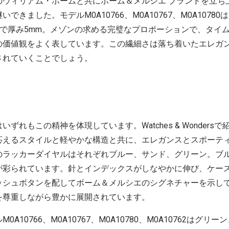
のウィリアム・ボームと共にボーム＆メルシエ ブランドを立ち
きました。モデルM0A10766、M0A10767、M0A10780
39mmで厚み5mm。メゾンの求める完璧なプロポーションで、タ
の価値観をよく表しています。この繊細さは落ち着いたエレガ
されていくことでしょう。
ずれもこの精神を体現しています。Watches & Wonders
応えるスタイルと軽やかな構造と共に、エレガンスとスポーテ
のラッカーダイヤルはそれぞれブルー、サンド、グリーン。ブ
が彩られています。針とインデックスがしなやかに伸び、ケース
ッシュボタンを配してボーム＆メルシエのシグネチャーを示し
を尊重しながら豊かに展開されています。
A10766、M0A10767、M0A10780、M0A10762はグ