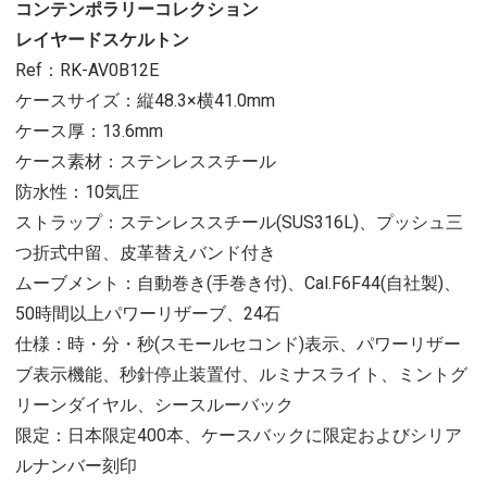
コンテンポラリーコレクション
レイヤードスケルトン
Ref：RK-AV0B12E
ケースサイズ：縦48.3×横41.0mm
ケース厚：13.6mm
ケース素材：ステンレススチール
防水性：10気圧
ストラップ：ステンレススチール(SUS316L)、プッシュ三
つ折式中留、皮革替えバンド付き
ムーブメント：自動巻き(手巻き付)、Cal.F6F44(自社製)、
50時間以上パワーリザーブ、24石
仕様：時・分・秒(スモールセコンド)表示、パワーリザー
ブ表示機能、秒針停止装置付、ルミナスライト、ミントグ
リーンダイヤル、シースルーバック
限定：日本限定400本、ケースバックに限定およびシリア
ルナンバー刻印