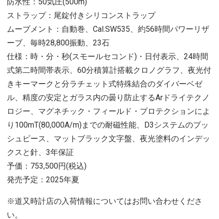
防水性：50気圧(500m)
ストラップ：尾錠付きシリコンストラップ
ムーブメント：自動巻、Cal.SW535、約56時間パワーリザ
ーブ、毎時28,800振動、23石
仕様：時・分・秒(スモールセコンド)・日付表示、24時間
式第二時間帯表示、60分積算計搭載クロノグラフ、夜光付
きキーマークと分ラチェット式特殊結合のダイバーベゼ
ル、精度の安定とガラス内の曇り防止するArドライテクノ
ロジー、マグネチック・フィールド・プロテクションによ
り100mT(80,000A/m)までの耐磁性能、D3システムのプッ
シュピース、マットブラック文字盤、夜光塗料のインデッ
クスと針、3年保証
予価：753,500円(税込)
発売予定：2025年夏
※道又時計店の入荷情報についてはお問い合わせくださ
い。