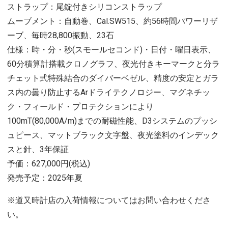
ストラップ：尾錠付きシリコンストラップ
ムーブメント：自動巻、Cal.SW515、約56時間パワーリザ
ーブ、毎時28,800振動、23石
仕様：時・分・秒(スモールセコンド)・日付・曜日表示、
60分積算計搭載クロノグラフ、夜光付きキーマークと分ラ
チェット式特殊結合のダイバーベゼル、精度の安定とガラ
ス内の曇り防止するArドライテクノロジー、マグネチッ
ク・フィールド・プロテクションにより
100mT(80,000A/m)までの耐磁性能、D3システムのプッシ
ュピース、マットブラック文字盤、夜光塗料のインデック
スと針、3年保証
予価：627,000円(税込)
発売予定：2025年夏
※道又時計店の入荷情報についてはお問い合わせくださ
い。