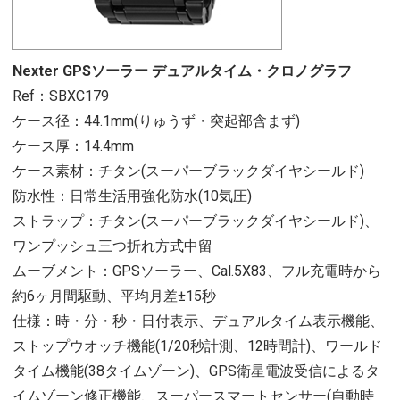
Nexter GPSソーラー デュアルタイム・クロノグラフ
Ref：SBXC179
ケース径：44.1mm(りゅうず・突起部含まず)
ケース厚：14.4mm
ケース素材：チタン(スーパーブラックダイヤシールド)
防水性：日常生活用強化防水(10気圧)
ストラップ：チタン(スーパーブラックダイヤシールド)、
ワンプッシュ三つ折れ方式中留
ムーブメント：GPSソーラー、Cal.5X83、フル充電時から
約6ヶ月間駆動、平均月差±15秒
仕様：時・分・秒・日付表示、デュアルタイム表示機能、
ストップウオッチ機能(1/20秒計測、12時間計)、ワールド
タイム機能(38タイムゾーン)、GPS衛星電波受信によるタ
イムゾーン修正機能、スーパースマートセンサー(自動時