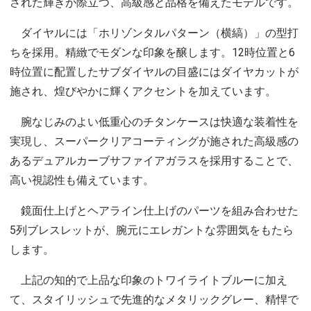
された輝きが際立つ、高級感と品格を備えたモデルです。
ダイヤルには「ホリゾンタルパターン（横縞）」の型打
ちを採用。精緻でモダンな印象を醸します。12時位置と6
時位置に配置したサブダイヤルの目盛にはダイヤカットが
施され、煌びやかに輝くアクセントを加えています。
腕なじみのよい低重心のチタンケースは快適な装着性を
実現し、スーパークリアコーティングが施された高級感の
あるデュアルカーブサファイアガラスを採用することで、
高い視認性も備えています。
鏡面仕上げとヘアライン仕上げのパーツを組み合わせた
5列ブレスレットが、腕元にエレガントな雰囲気をもたら
します。
上記の知的で上品な印象のトワイライトブルーに加え
て、スタイリッシュで先進的なメタリックグレー、精悍で