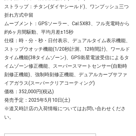
ストラップ：チタン(ダイヤシールド)、ワンプッシュ三つ
折れ方式中留
ムーブメント：GPSソーラー、Cal.5X83、フル充電時から
約6ヶ月間駆動、平均月差±15秒
仕様：時・分・秒・日付表示、デュアルタイム表示機能、
ストップウオッチ機能(1/20秒計測、12時間計)、ワールド
タイム機能(38タイムゾーン)、GPS衛星電波受信によるタ
イムゾーン修正機能、スーパースマートセンサー(自動時
刻修正機能)、強制時刻修正機能、デュアルカーブサファ
イアガラス(スーパークリアコーティング)
価格：352,000円(税込)
発売予定：2025年5月10日(土)
※道又時計店の入荷情報についてはお問い合わせくださ
い。