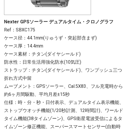
Nexter GPSソーラー デュアルタイム・クロノグラフ
Ref：SBXC175
ケース径：44.1mm(りゅうず・突起部含まず)
ケース厚：14.4mm
ケース素材：チタン(ダイヤシールド)
防水性：日常生活用強化防水(10気圧)
ストラップ：チタン(ダイヤシールド)、ワンプッシュ三つ
折れ方式中留
ムーブメント：GPSソーラー、Cal.5X83、フル充電時から
約6ヶ月間駆動、平均月差±15秒
仕様：時・分・秒・日付表示、デュアルタイム表示機能、
ストップウオッチ機能(1/20秒計測、12時間計)、ワールド
タイム機能(38タイムゾーン)、GPS衛星電波受信によるタ
イムゾーン修正機能、スーパースマートセンサー(自動時