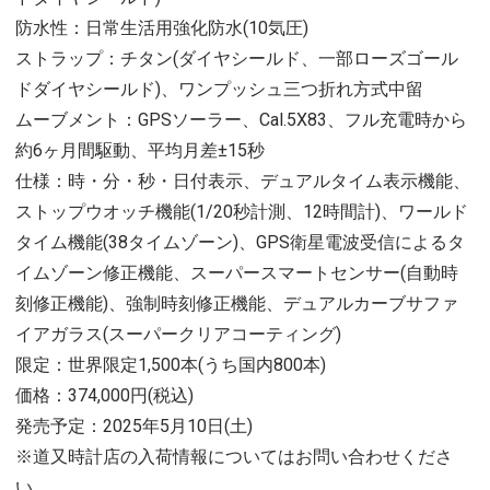
防水性：日常生活用強化防水(10気圧)
ストラップ：チタン(ダイヤシールド、一部ローズゴール
ドダイヤシールド)、ワンプッシュ三つ折れ方式中留
ムーブメント：GPSソーラー、Cal.5X83、フル充電時から
約6ヶ月間駆動、平均月差±15秒
仕様：時・分・秒・日付表示、デュアルタイム表示機能、
ストップウオッチ機能(1/20秒計測、12時間計)、ワールド
タイム機能(38タイムゾーン)、GPS衛星電波受信によるタ
イムゾーン修正機能、スーパースマートセンサー(自動時
刻修正機能)、強制時刻修正機能、デュアルカーブサファ
イアガラス(スーパークリアコーティング)
限定：世界限定1,500本(うち国内800本)
価格：374,000円(税込)
発売予定：2025年5月10日(土)
※道又時計店の入荷情報についてはお問い合わせくださ
い。