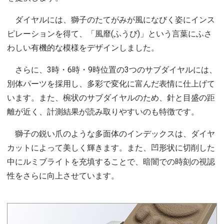
ダイヤルには、獅子のたてがみが風になびく姿にインス
ピレーションを得て、「風靡(ふうび)」という言葉にふさ
わしい有機的な模様をデザインしました。
さらに、3時・6時・9時位置の3つのサブダイヤルには、
別体パーツを採用し、多彩で変化に富んだ表情に仕上げて
います。また、椀状のサブダイヤルのため、針と目盛の距
離が近く、計測結果が読み取りやすいのも特徴です。
獅子の鋭い爪のような多面体のインデックスは、ダイヤ
カットによって美しく輝きます。また、凹形状に切削した
中にルミブライトを充填することで、暗闇での時刻の視認
性をさらに向上させています。