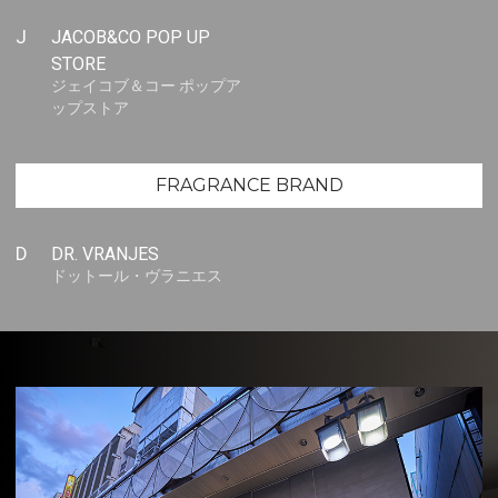
J
JACOB&CO POP UP
STORE
ジェイコブ＆コー ポップア
ップストア
FRAGRANCE BRAND
D
DR. VRANJES
ドットール・ヴラニエス