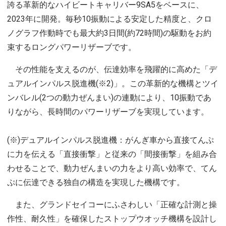
誇る革新的なハイビートキャリバー9SA5をベースに、
2023年に開発。毎秒10振動による安定した精度と、クロ
ノグラフ作動時でも最大約3日間(約72時間)の駆動をお約
束するロングパワーリザーブです。
その性能を支えるのが、伝達効率を飛躍的に高めた「デ
ュアルインパルス脱進機(※2)」。この革新的な機構とツイ
ンバレル(2つの動力ぜんまい)の連動により、10振動であ
りながら、長時間のパワーリザーブを実現しています。
(※)デュアルインパルス脱進機：がんぎ車から直接てんぷ
に力を伝える「直接衝撃」と従来の「間接衝撃」を組み合
わせることで、動力ぜんまいの力をより高い効率で、てん
ぷに伝達できる独自の構造を実現した機構です。
また、グランドセイコーにふさわしい「正確な計測と操
作性、耐久性」を確保したストップウオッチ機構を設計し