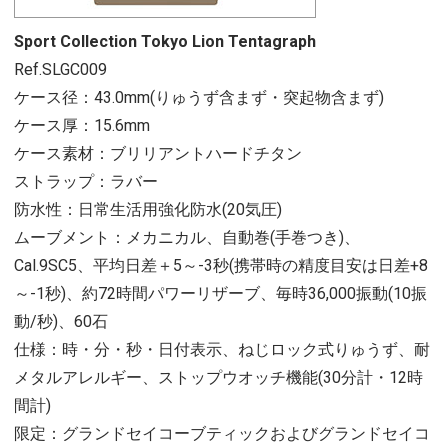
Sport Collection Tokyo Lion Tentagraph
Ref.SLGC009
ケース径：43.0mm(りゅうず含まず・突起物含まず)
ケース厚：15.6mm
ケース素材：ブリリアントハードチタン
ストラップ：ラバー
防水性：日常生活用強化防水(20気圧)
ムーブメント：メカニカル、自動巻(手巻つき)、
Cal.9SC5、平均日差＋5～-3秒(携帯時の精度目安は日差+8
～-1秒)、約72時間パワーリザーブ、毎時36,000振動(10振
動/秒)、60石
仕様：時・分・秒・日付表示、ねじロック式りゅうず、耐
メタルアレルギー、ストップウオッチ機能(30分計・12時
間計)
限定：グランドセイコーブティックおよびグランドセイコ