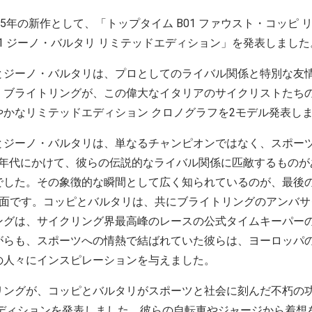
5年の新作として、「トップタイム B01 ファウスト・コッピ 
01 ジーノ・バルタリ リミテッドエディション」を発表しました
ジーノ・バルタリは、プロとしてのライバル関係と特別な友
、ブライトリングが、この偉大なイタリアのサイクリストたち
やかなリミテッドエディション クロノグラフを2モデル発表し
ジーノ・バルタリは、単なるチャンピオンではなく、スポー
950年代にかけて、彼らの伝説的なライバル関係に匹敵するもの
でした。その象徴的な瞬間として広く知られているのが、最後
場面です。コッピとバルタリは、共にブライトリングのアンバサ
ングは、サイクリング界最高峰のレースの公式タイムキーパー
がらも、スポーツへの情熱で結ばれていた彼らは、ヨーロッパ
の人々にインスピレーションを与えました。
ングが、コッピとバルタリがスポーツと社会に刻んだ不朽の功
エディションを発表しました。彼らの自転車やジャージから着想