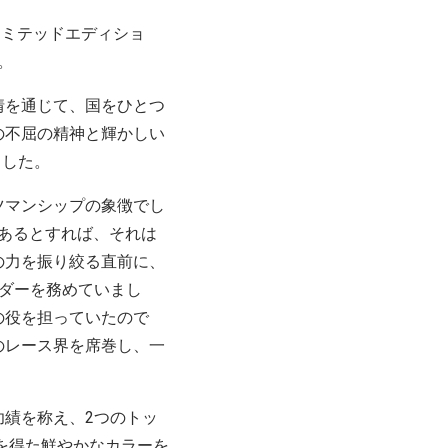
リミテッドエディショ
。
情を通じて、国をひとつ
の不屈の精神と輝かしい
ました。
ツマンシップの象徴でし
があるとすれば、それは
の力を振り絞る直前に、
ダーを務めていまし
の役を担っていたので
のレース界を席巻し、一
績を称え、2つのトッ
を得た鮮やかなカラーを