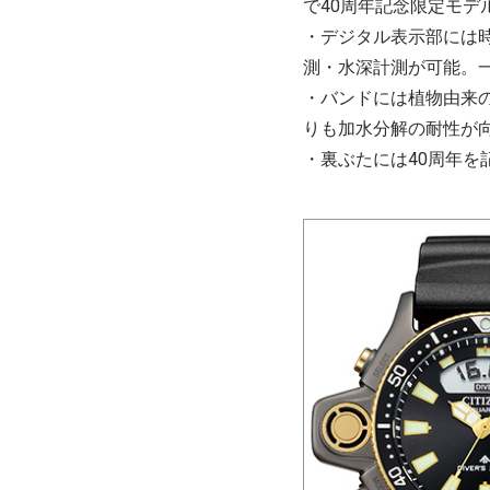
で40周年記念限定モデ
・デジタル表示部には
測・水深計測が可能。
・バンドには植物由来の
りも加水分解の耐性が
・裏ぶたには40周年