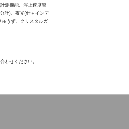
深計測機能、浮上速度警
0分計)、夜光(針＋インデ
りゅうず、クリスタルガ
い合わせください。