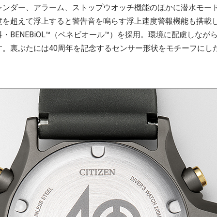
レンダー、アラーム、ストップウオッチ機能のほかに潜水モード
度を超えて浮上すると警告音を鳴らす浮上速度警報機能も搭載
・BENEBiOL™（ベネビオール™）を採用。環境に配慮しなが
す。裏ぶたには40周年を記念するセンサー形状をモチーフにし