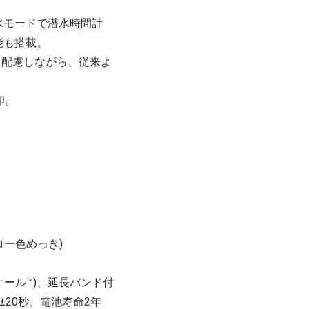
水モードで潜水時間計
能も搭載。
に配慮しながら、従来よ
印。
ロー色めっき)
ール™)、延長バンド付
差±20秒、電池寿命2年