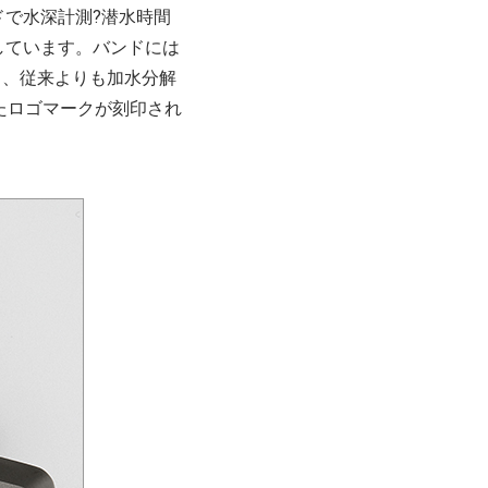
で水深計測?潜水時間
しています。バンドには
ら、従来よりも加水分解
たロゴマークが刻印され