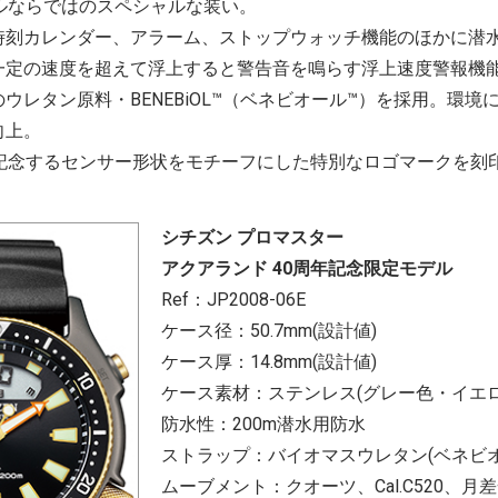
ルならではのスペシャルな装い。
時刻カレンダー、アラーム、ストップウォッチ機能のほかに潜
一定の速度を超えて浮上すると警告音を鳴らす浮上速度警報機
ウレタン原料・BENEBiOL™（ベネビオール™）を採用。環境
向上。
を記念するセンサー形状をモチーフにした特別なロゴマークを刻
シチズン プロマスター
アクアランド 40周年記念限定モデル
Ref：JP2008-06E
ケース径：50.7mm(設計値)
ケース厚：14.8mm(設計値)
ケース素材：ステンレス(グレー色・イエ
防水性：200m潜水用防水
ストラップ：バイオマスウレタン(ベネビオ
ムーブメント：クオーツ、Cal.C520、月