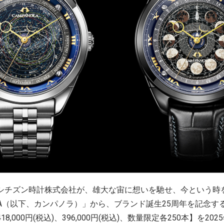
てシチズン時計株式会社が、雄大な宙に想いを馳せ、今という時
OLA（以下、カンパノラ）」から、ブランド誕生25周年を記念す
8,000円(税込)、396,000円(税込)、数量限定各250本】を20