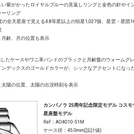
しい紫がかったロイヤルブルーの見返しリングと金色の針やイ
ラーリング
の全天星座で見える4.8等星以上の恒星1,027個、星雲・星団1
現
、月齢、月の位置も表示
を施したケースやワニ革バンドのブラックと月齢盤のウォームグ
インデックスのゴールドカラーが、シックなアクセントになっ
と太陽の位置、太陽の出没時刻を表示
カンパノラ 25周年記念限定モデル コスモ
星座盤モデル
Ref：AO4010-51M
ケース径：45.0mm(設計値)