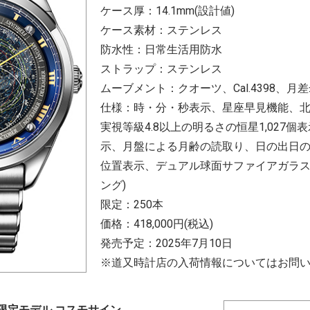
ケース厚：14.1mm(設計値)
ケース素材：ステンレス
防水性：日常生活用防水
ストラップ：ステンレス
ムーブメント：クオーツ、Cal.4398、月
仕様：時・分・秒表示、星座早見機能、北
実視等級4.8以上の明るさの恒星1,027個
示、月盤による月齢の読取り、日の出日
位置表示、デュアル球面サファイアガラス
ング)
限定：250本
価格：418,000円(税込)
発売予定：2025年7月10日
※道又時計店の入荷情報についてはお問
念限定モデル コスモサイン