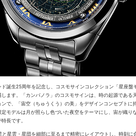
ンド誕生25周年を記念し、コスモサインコレクション「星座盤
場します。「カンパノラ」のコスモサインは、時の起源である
ョンで、「宙空（ちゅうくう）の美」をデザインコンセプトに
限定モデルは月が照らし色づいた夜空をテーマにし、宙が織り
が特長です。
星と星雲・星団を細部に至るまで精密にレイアウトし、時刻に