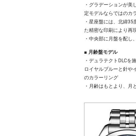
・グラデーションが美
定モデルならではのカ
・星座盤には、北緯35度
た精密な印刷により再
・中央部に月盤を配し
■ 月齢盤モデル
・デュラテクトDLC
ロイヤルブルーと針や
のカラーリング
・月齢はもとより、月