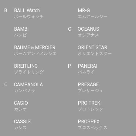
B
BALL Watch
MR-G
ボールウォッチ
エムアールジー
BAMBI
O
OCEANUS
バンビ
オシアナス
BAUME＆MERCIER
ORIENT STAR
ボームアンドメルシエ
オリエントスター
BREITLING
P
PANERAI
ブライトリング
パネライ
C
CAMPANOLA
PRESAGE
カンパノラ
プレザージュ
CASIO
PRO TREK
カシオ
プロトレック
CASSIS
PROSPEX
カシス
プロスペックス