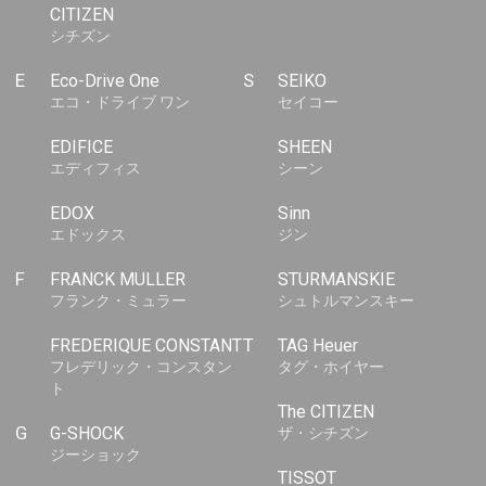
CITIZEN
シチズン
E
Eco-Drive One
S
SEIKO
エコ・ドライブ ワン
セイコー
EDIFICE
SHEEN
エディフィス
シーン
EDOX
Sinn
エドックス
ジン
F
FRANCK MULLER
STURMANSKIE
フランク・ミュラー
シュトルマンスキー
FREDERIQUE CONSTANT
T
TAG Heuer
フレデリック・コンスタン
タグ・ホイヤー
ト
The CITIZEN
G
G-SHOCK
ザ・シチズン
ジーショック
TISSOT