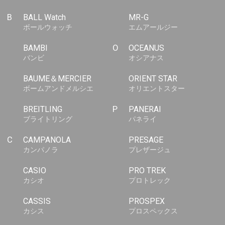
B
BALL Watch
MR-G
ボールウォッチ
エムアールジー
BAMBI
O
OCEANUS
バンビ
オシアナス
BAUME＆MERCIER
ORIENT STAR
ボームアンドメルシエ
オリエントスター
BREITLING
P
PANERAI
ブライトリング
パネライ
C
CAMPANOLA
PRESAGE
カンパノラ
プレザージュ
CASIO
PRO TREK
カシオ
プロトレック
CASSIS
PROSPEX
カシス
プロスペックス