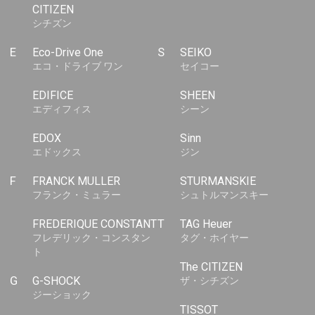
CITIZEN
シチズン
E
Eco-Drive One
S
SEIKO
エコ・ドライブ ワン
セイコー
EDIFICE
SHEEN
エディフィス
シーン
EDOX
Sinn
エドックス
ジン
F
FRANCK MULLER
STURMANSKIE
フランク・ミュラー
シュトルマンスキー
FREDERIQUE CONSTANT
T
TAG Heuer
フレデリック・コンスタン
タグ・ホイヤー
ト
The CITIZEN
G
G-SHOCK
ザ・シチズン
ジーショック
TISSOT