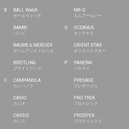
B
BALL Watch
MR-G
ボールウォッチ
エムアールジー
BAMBI
O
OCEANUS
バンビ
オシアナス
BAUME＆MERCIER
ORIENT STAR
ボームアンドメルシエ
オリエントスター
BREITLING
P
PANERAI
ブライトリング
パネライ
C
CAMPANOLA
PRESAGE
カンパノラ
プレザージュ
CASIO
PRO TREK
カシオ
プロトレック
CASSIS
PROSPEX
カシス
プロスペックス