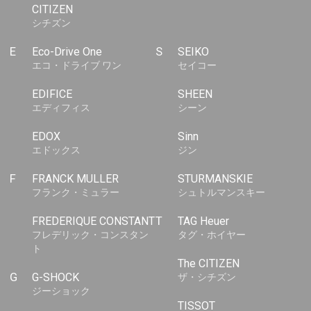
CITIZEN
シチズン
E
Eco-Drive One
S
SEIKO
エコ・ドライブ ワン
セイコー
EDIFICE
SHEEN
エディフィス
シーン
EDOX
Sinn
エドックス
ジン
F
FRANCK MULLER
STURMANSKIE
フランク・ミュラー
シュトルマンスキー
FREDERIQUE CONSTANT
T
TAG Heuer
フレデリック・コンスタン
タグ・ホイヤー
ト
The CITIZEN
G
G-SHOCK
ザ・シチズン
ジーショック
TISSOT