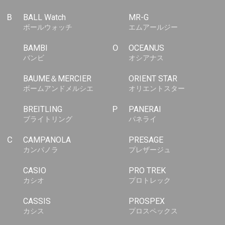
B
BALL Watch
MR-G
ボールウォッチ
エムアールジー
BAMBI
O
OCEANUS
バンビ
オシアナス
BAUME＆MERCIER
ORIENT STAR
ボームアンドメルシエ
オリエントスター
BREITLING
P
PANERAI
ブライトリング
パネライ
C
CAMPANOLA
PRESAGE
カンパノラ
プレザージュ
CASIO
PRO TREK
カシオ
プロトレック
CASSIS
PROSPEX
カシス
プロスペックス