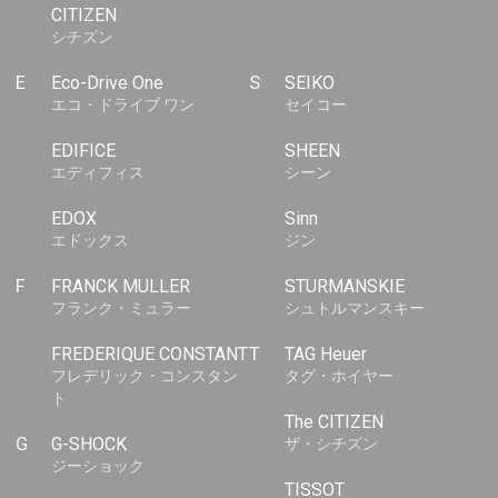
CITIZEN
シチズン
E
Eco-Drive One
S
SEIKO
エコ・ドライブ ワン
セイコー
EDIFICE
SHEEN
エディフィス
シーン
EDOX
Sinn
エドックス
ジン
F
FRANCK MULLER
STURMANSKIE
フランク・ミュラー
シュトルマンスキー
FREDERIQUE CONSTANT
T
TAG Heuer
フレデリック・コンスタン
タグ・ホイヤー
ト
The CITIZEN
G
G-SHOCK
ザ・シチズン
ジーショック
TISSOT