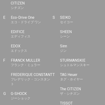
CITIZEN
シチズン
E
Eco-Drive One
S
SEIKO
エコ・ドライブ ワン
セイコー
EDIFICE
SHEEN
エディフィス
シーン
EDOX
Sinn
エドックス
ジン
F
FRANCK MULLER
STURMANSKIE
フランク・ミュラー
シュトルマンスキー
FREDERIQUE CONSTANT
T
TAG Heuer
フレデリック・コンスタン
タグ・ホイヤー
ト
The CITIZEN
G
G-SHOCK
ザ・シチズン
ジーショック
TISSOT