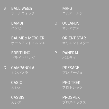
B
BALL Watch
MR-G
ボールウォッチ
エムアールジー
BAMBI
O
OCEANUS
バンビ
オシアナス
BAUME＆MERCIER
ORIENT STAR
ボームアンドメルシエ
オリエントスター
BREITLING
P
PANERAI
ブライトリング
パネライ
C
CAMPANOLA
PRESAGE
カンパノラ
プレザージュ
CASIO
PRO TREK
カシオ
プロトレック
CASSIS
PROSPEX
カシス
プロスペックス