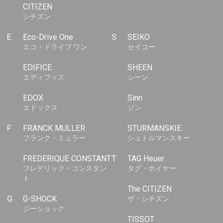
CITIZEN
シチズン
E
Eco-Drive One
S
SEIKO
エコ・ドライブ ワン
セイコー
EDIFICE
SHEEN
エディフィス
シーン
EDOX
Sinn
エドックス
ジン
F
FRANCK MULLER
STURMANSKIE
フランク・ミュラー
シュトルマンスキー
FREDERIQUE CONSTANT
T
TAG Heuer
フレデリック・コンスタン
タグ・ホイヤー
ト
The CITIZEN
G
G-SHOCK
ザ・シチズン
ジーショック
TISSOT