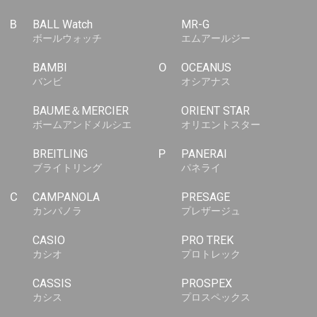
B
BALL Watch
MR-G
ボールウォッチ
エムアールジー
BAMBI
O
OCEANUS
バンビ
オシアナス
BAUME＆MERCIER
ORIENT STAR
ボームアンドメルシエ
オリエントスター
BREITLING
P
PANERAI
ブライトリング
パネライ
C
CAMPANOLA
PRESAGE
カンパノラ
プレザージュ
CASIO
PRO TREK
カシオ
プロトレック
CASSIS
PROSPEX
カシス
プロスペックス