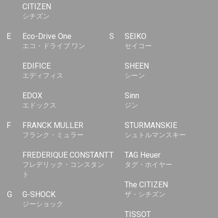
CITIZEN
シチズン
E
Eco-Drive One
S
SEIKO
エコ・ドライブ ワン
セイコー
EDIFICE
SHEEN
エディフィス
シーン
EDOX
Sinn
エドックス
ジン
F
FRANCK MULLER
STURMANSKIE
フランク・ミュラー
シュトルマンスキー
FREDERIQUE CONSTANT
T
TAG Heuer
フレデリック・コンスタン
タグ・ホイヤー
ト
The CITIZEN
G
G-SHOCK
ザ・シチズン
ジーショック
TISSOT