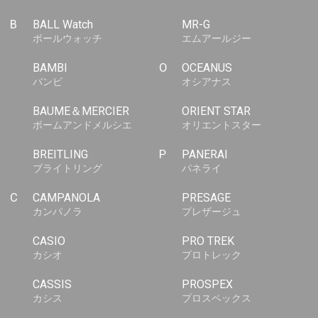
B
BALL Watch
MR-G
ボールウォッチ
エムアールジー
BAMBI
O
OCEANUS
バンビ
オシアナス
BAUME＆MERCIER
ORIENT STAR
ボームアンドメルシエ
オリエントスター
BREITLING
P
PANERAI
ブライトリング
パネライ
C
CAMPANOLA
PRESAGE
カンパノラ
プレザージュ
CASIO
PRO TREK
カシオ
プロトレック
CASSIS
PROSPEX
カシス
プロスペックス