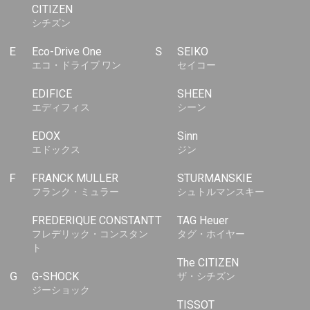
CITIZEN
シチズン
E
Eco-Drive One
S
SEIKO
エコ・ドライブ ワン
セイコー
EDIFICE
SHEEN
エディフィス
シーン
EDOX
Sinn
エドックス
ジン
F
FRANCK MULLER
STURMANSKIE
フランク・ミュラー
シュトルマンスキー
FREDERIQUE CONSTANT
T
TAG Heuer
フレデリック・コンスタン
タグ・ホイヤー
ト
The CITIZEN
G
G-SHOCK
ザ・シチズン
ジーショック
TISSOT