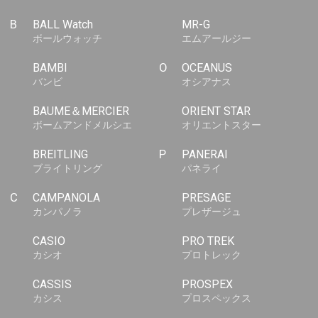
B
BALL Watch
MR-G
ボールウォッチ
エムアールジー
BAMBI
O
OCEANUS
バンビ
オシアナス
BAUME＆MERCIER
ORIENT STAR
ボームアンドメルシエ
オリエントスター
BREITLING
P
PANERAI
ブライトリング
パネライ
C
CAMPANOLA
PRESAGE
カンパノラ
プレザージュ
CASIO
PRO TREK
カシオ
プロトレック
CASSIS
PROSPEX
カシス
プロスペックス