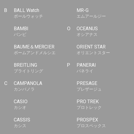
B
BALL Watch
MR-G
ボールウォッチ
エムアールジー
BAMBI
O
OCEANUS
バンビ
オシアナス
BAUME＆MERCIER
ORIENT STAR
ボームアンドメルシエ
オリエントスター
BREITLING
P
PANERAI
ブライトリング
パネライ
C
CAMPANOLA
PRESAGE
カンパノラ
プレザージュ
CASIO
PRO TREK
カシオ
プロトレック
CASSIS
PROSPEX
カシス
プロスペックス