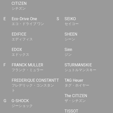
CITIZEN
シチズン
E
Eco-Drive One
S
SEIKO
エコ・ドライブ ワン
セイコー
EDIFICE
SHEEN
エディフィス
シーン
EDOX
Sinn
エドックス
ジン
F
FRANCK MULLER
STURMANSKIE
フランク・ミュラー
シュトルマンスキー
FREDERIQUE CONSTANT
T
TAG Heuer
フレデリック・コンスタン
タグ・ホイヤー
ト
The CITIZEN
G
G-SHOCK
ザ・シチズン
ジーショック
TISSOT