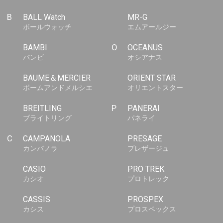
B
BALL Watch
MR-G
ボールウォッチ
エムアールジー
BAMBI
O
OCEANUS
バンビ
オシアナス
BAUME＆MERCIER
ORIENT STAR
ボームアンドメルシエ
オリエントスター
BREITLING
P
PANERAI
ブライトリング
パネライ
C
CAMPANOLA
PRESAGE
カンパノラ
プレザージュ
CASIO
PRO TREK
カシオ
プロトレック
CASSIS
PROSPEX
カシス
プロスペックス