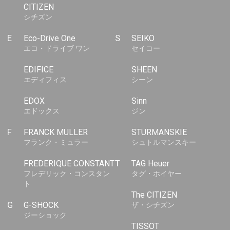
CITIZEN
シチズン
E
Eco-Drive One
S
SEIKO
エコ・ドライブ ワン
セイコー
EDIFICE
SHEEN
エディフィス
シーン
EDOX
Sinn
エドックス
ジン
F
FRANCK MULLER
STURMANSKIE
フランク・ミュラー
シュトルマンスキー
FREDERIQUE CONSTANT
T
TAG Heuer
フレデリック・コンスタン
タグ・ホイヤー
ト
The CITIZEN
G
G-SHOCK
ザ・シチズン
ジーショック
TISSOT