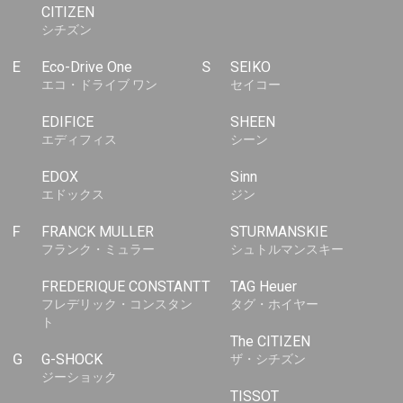
CITIZEN
シチズン
E
Eco-Drive One
S
SEIKO
エコ・ドライブ ワン
セイコー
EDIFICE
SHEEN
エディフィス
シーン
EDOX
Sinn
エドックス
ジン
F
FRANCK MULLER
STURMANSKIE
フランク・ミュラー
シュトルマンスキー
FREDERIQUE CONSTANT
T
TAG Heuer
フレデリック・コンスタン
タグ・ホイヤー
ト
The CITIZEN
G
G-SHOCK
ザ・シチズン
ジーショック
TISSOT