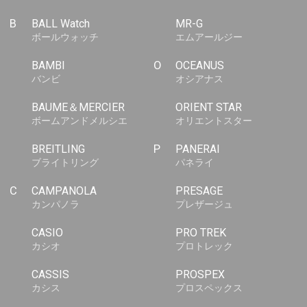
B
BALL Watch
MR-G
ボールウォッチ
エムアールジー
BAMBI
O
OCEANUS
バンビ
オシアナス
BAUME＆MERCIER
ORIENT STAR
ボームアンドメルシエ
オリエントスター
BREITLING
P
PANERAI
ブライトリング
パネライ
C
CAMPANOLA
PRESAGE
カンパノラ
プレザージュ
CASIO
PRO TREK
カシオ
プロトレック
CASSIS
PROSPEX
カシス
プロスペックス