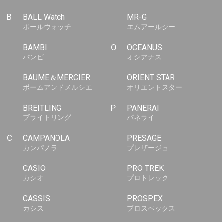
B
BALL Watch
MR-G
ボールウォッチ
エムアールジー
BAMBI
O
OCEANUS
バンビ
オシアナス
BAUME＆MERCIER
ORIENT STAR
ボームアンドメルシエ
オリエントスター
BREITLING
P
PANERAI
ブライトリング
パネライ
C
CAMPANOLA
PRESAGE
カンパノラ
プレザージュ
CASIO
PRO TREK
カシオ
プロトレック
CASSIS
PROSPEX
カシス
プロスペックス