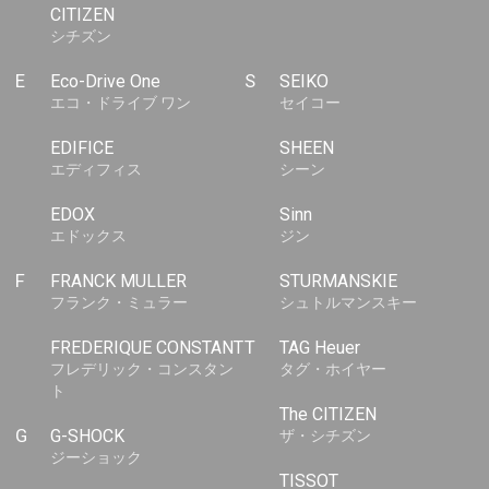
CITIZEN
シチズン
E
Eco-Drive One
S
SEIKO
エコ・ドライブ ワン
セイコー
EDIFICE
SHEEN
エディフィス
シーン
EDOX
Sinn
エドックス
ジン
F
FRANCK MULLER
STURMANSKIE
フランク・ミュラー
シュトルマンスキー
FREDERIQUE CONSTANT
T
TAG Heuer
フレデリック・コンスタン
タグ・ホイヤー
ト
The CITIZEN
G
G-SHOCK
ザ・シチズン
ジーショック
TISSOT