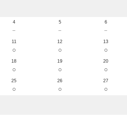
4
5
6
－
－
－
11
12
13
○
○
○
18
19
20
○
○
○
25
26
27
○
○
○