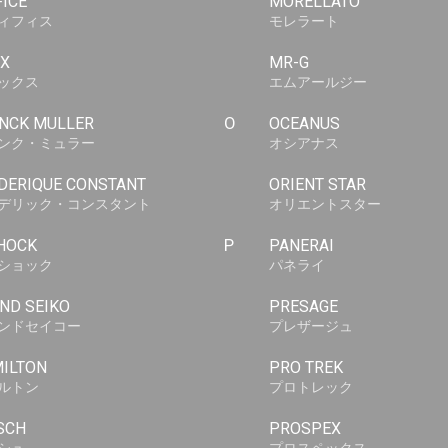
FICE
MORELLATO
ィフィス
モレラート
X
MR-G
ックス
エムアールジー
NCK MULLER
O
OCEANUS
ンク・ミュラー
オシアナス
DERIQUE CONSTANT
ORIENT STAR
デリック・コンスタント
オリエントスター
HOCK
P
PANERAI
ショック
パネライ
ND SEIKO
PRESAGE
ンドセイコー
プレザージュ
ILTON
PRO TREK
ルトン
プロトレック
SCH
PROSPEX