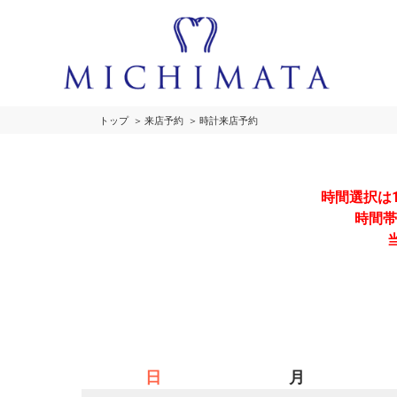
トップ
来店予約
時計来店予約
時間選択は
時間帯
日
月