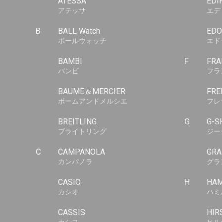
ATESSA
EDI
アテッサ
エデ
B
BALL Watch
EDO
ボールウォッチ
エド
BAMBI
F
FRA
バンビ
フラ
BAUME＆MERCIER
FRE
ボームアンドメルシエ
フレ
BREITLING
G
G-S
ブライトリング
ジー
C
CAMPANOLA
GRA
カンパノラ
グラ
CASIO
H
HAM
カシオ
ハミ
CASSIS
HIR