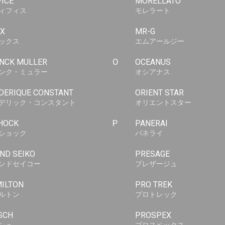
FICE
MORELLATO
ィフィス
モレラート
X
MR-G
ックス
エムアールジー
NCK MULLER
O
OCEANUS
ンク・ミュラー
オシアナス
DERIQUE CONSTANT
ORIENT STAR
デリック・コンスタント
オリエントスター
HOCK
P
PANERAI
ショック
パネライ
ND SEIKO
PRESAGE
ンドセイコー
プレザージュ
ILTON
PRO TREK
ルトン
プロトレック
SCH
PROSPEX