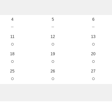
4
5
6
－
－
－
11
12
13
○
○
○
18
19
20
○
○
○
25
26
27
○
○
○