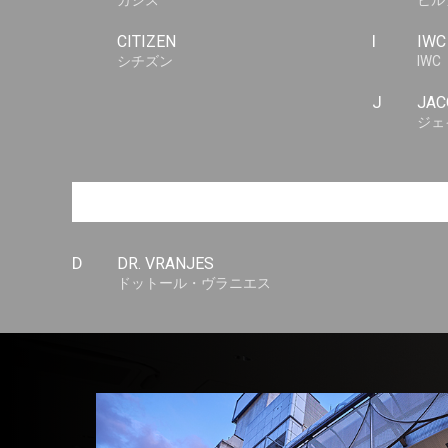
カシス
ヒル
CITIZEN
I
IWC
シチズン
IWC
J
JAC
ジェ
D
DR. VRANJES
ドットール・ヴラニエス